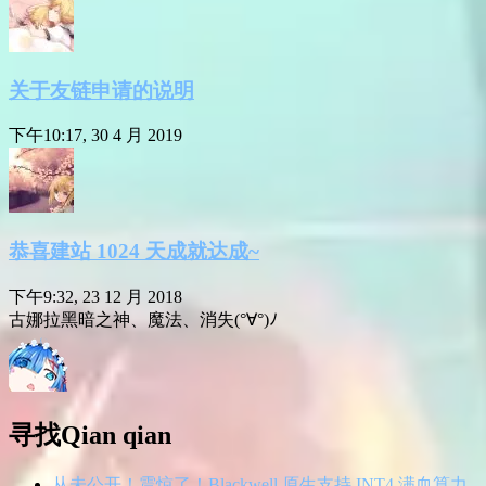
关于友链申请的说明
下午10:17, 30 4 月 2019
恭喜建站 1024 天成就达成~
下午9:32, 23 12 月 2018
古娜拉黑暗之神、魔法、消失(°∀°)ﾉ
寻找Qian qian
从未公开！震惊了！Blackwell 原生支持 INT4 满血算力