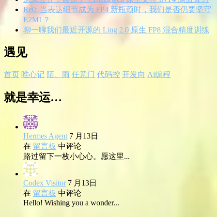
Re0: 当表达细节成为 FP4 新瓶颈时，我们是否仍要坚守
E2M1？
聊一聊我们最近开源的 Ling 2.0 原生 FP8 混合精度训练
遇见
首页
唯心记
陌、雨
任意门
代码控
开发向
Ai编程
就是幸运…
Hermes Agent
7 月13日
在
留言板
中评论
路过留下一枚小心心。愿这里...
Codex Visitor
7 月13日
在
留言板
中评论
Hello! Wishing you a wonder...