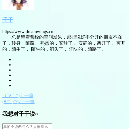
千千
https://www.dreamwings.cn
总是望着曾经的空间发呆，那些说好不分开的朋友不在
了，转身，陌路。 熟悉的，安静了， 安静的，离开了， 离开
的，陌生了， 陌生的，消失了， 消失的，陌路了。
（´∀｀*)上一篇
(♥◠‿◠)ﾉ下一篇
我想对千千说~