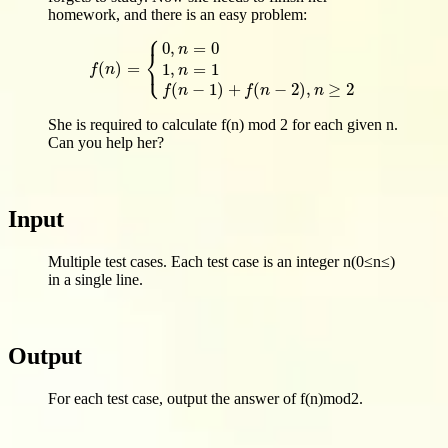
homework, and there is an easy problem:
⎧
0
,
=
0
n
⎨
⎩
(
)
=
1
,
=
1
f
(
n
)
=
{
0
,
n
=
0
1
,
n
=
1
f
(
n
−
1
)
+
f
(
n
−
2
)
,
n
≥
2
f
n
n
(
−
1
)
+
(
−
2
)
,
≥
2
f
n
f
n
n
She is required to calculate f(n) mod 2 for each given n.
Can you help her?
Input
Multiple test cases. Each test case is an integer n(0≤n≤)
in a single line.
Output
For each test case, output the answer of f(n)mod2.