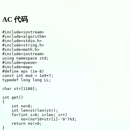
AC 代码
#
include
<iostream>
#
include
<algorithm>
#
include
<stdio.h>
#
include
<string.h>
#
include
<math.h>
#
include
<iostream>
using
namespace
 std
;
#
include
<queue>
#
include
<map>
#
define
 eps (1e-8)
const
int
 mod 
=
1e9
+
7
;
typedef
long
long
 LL
;
char
 str
[
1100
]
;
int
get
(
)
{
int
 no
=
0
;
int
 len
=
strlen
(
str
)
;
for
(
int
 i
=
0
;
 i
<
len
;
 i
++
)
        no
=
(
no
*
10
+
str
[
i
]
-
'0'
)
%
3
;
return
 no
!=
0
;
}