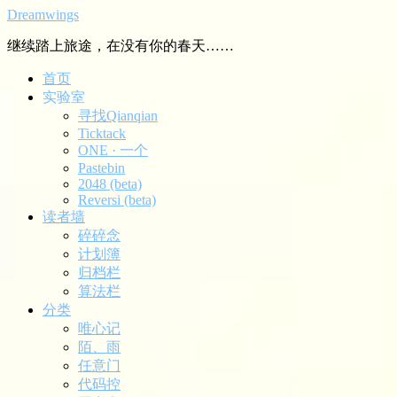
Dreamwings
继续踏上旅途，在没有你的春天……
首页
实验室
寻找Qianqian
Ticktack
ONE · 一个
Pastebin
2048 (beta)
Reversi (beta)
读者墙
碎碎念
计划簿
归档栏
算法栏
分类
唯心记
陌、雨
任意门
代码控