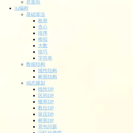
开发向
Ai编程
基础算法
枚举
贪心
排序
模拟
大数
技巧
字符串
数据结构
线性结构
树形结构
动态规划
线性DP
区间DP
概率DP
数位DP
状压DP
树形DP
背包问题
记忆化搜索