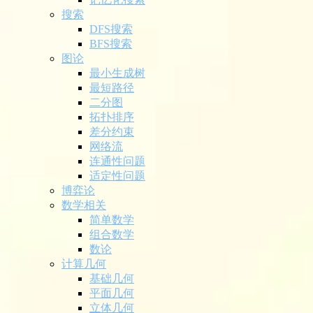
搜索
DFS搜索
BFS搜索
图论
最小生成树
最短路径
二分图
拓扑排序
差分约束
网络流
连通性问题
适定性问题
博弈论
数学相关
简单数学
组合数学
数论
计算几何
基础几何
平面几何
立体几何