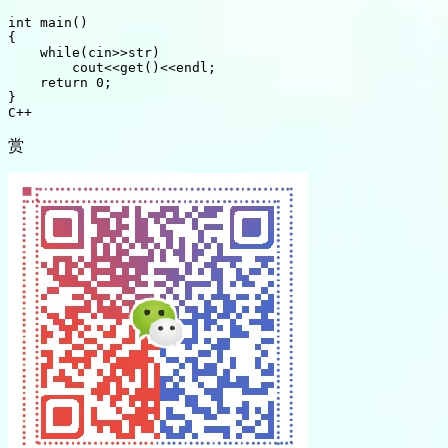
int
main
(
)
{
while
(
cin
>>
str
)
        cout
<<
get
(
)
<<
endl
;
return
0
;
}
C++
赏