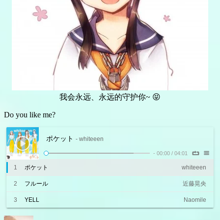
我会永远、永远的守护你~ 😝
Do you like me?
ポケット
- whiteeen
-
00:00
/
04:01
1
ポケット
whiteeen
2
フルール
近藤晃央
3
YELL
Naomile