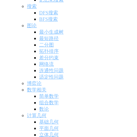
搜索
DFS搜索
BFS搜索
图论
最小生成树
最短路径
二分图
拓扑排序
差分约束
网络流
连通性问题
适定性问题
博弈论
数学相关
简单数学
组合数学
数论
计算几何
基础几何
平面几何
立体几何