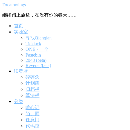
Dreamwings
继续踏上旅途，在没有你的春天……
首页
实验室
寻找Qianqian
Ticktack
ONE · 一个
Pastebin
2048 (beta)
Reversi (beta)
读者墙
碎碎念
计划簿
归档栏
算法栏
分类
唯心记
陌、雨
任意门
代码控