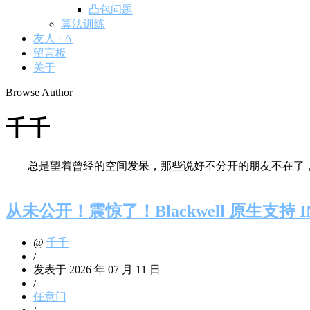
凸包问题
算法训练
友人 · A
留言板
关于
Browse Author
千千
总是望着曾经的空间发呆，那些说好不分开的朋友不在了，转身
从未公开！震惊了！Blackwell 原生支持 
@
千千
/
发表于 2026 年 07 月 11 日
/
任意门