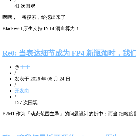
/
41 次围观
嘿嘿，一番摸索，给挖出来了！
Blackwell 原生支持 INT4 满血算力！
Re0: 当表达细节成为 FP4 新瓶颈时，我
@
千千
/
发表于 2026 年 06 月 24 日
/
开发向
/
157 次围观
E2M1 作为『动态范围主导』的问题设计的折中；而当 细粒度