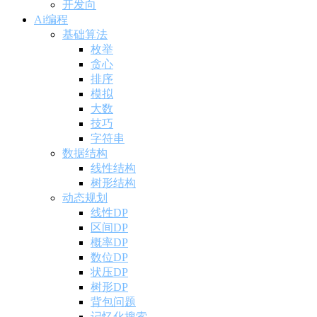
开发向
Ai编程
基础算法
枚举
贪心
排序
模拟
大数
技巧
字符串
数据结构
线性结构
树形结构
动态规划
线性DP
区间DP
概率DP
数位DP
状压DP
树形DP
背包问题
记忆化搜索