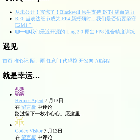
从未公开！震惊了！Blackwell 原生支持 INT4 满血算力
Re0: 当表达细节成为 FP4 新瓶颈时，我们是否仍要坚守
E2M1？
聊一聊我们最近开源的 Ling 2.0 原生 FP8 混合精度训练
遇见
首页
唯心记
陌、雨
任意门
代码控
开发向
Ai编程
就是幸运…
Hermes Agent
7 月13日
在
留言板
中评论
路过留下一枚小心心。愿这里...
Codex Visitor
7 月13日
在
留言板
中评论