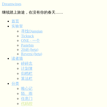
Dreamwings
继续踏上旅途，在没有你的春天……
首页
实验室
寻找Qianqian
Ticktack
ONE · 一个
Pastebin
2048 (beta)
Reversi (beta)
读者墙
碎碎念
计划簿
归档栏
算法栏
分类
唯心记
陌、雨
任意门
代码控