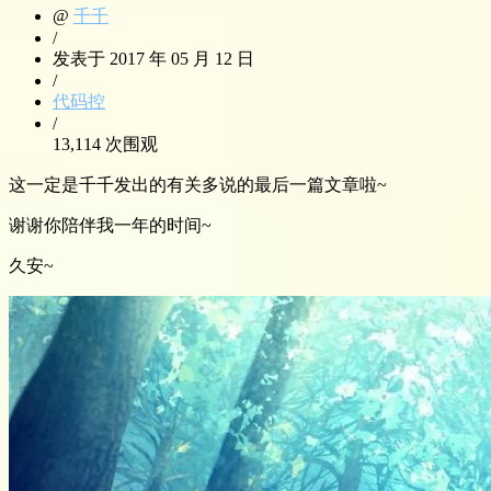
@
千千
/
发表于 2017 年 05 月 12 日
/
代码控
/
13,114 次围观
这一定是千千发出的有关多说的最后一篇文章啦~
谢谢你陪伴我一年的时间~
久安~