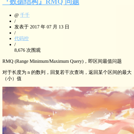
『数据结构』RMQ 问题
@
千千
/
发表于 2017 年 07 月 13 日
/
代码控
/
8,676 次围观
RMQ (Range Minimum/Maximum Query)，即区间最值问题
对于长度为 n 的数列，回复若干次查询，返回某个区间的最大
（小）值