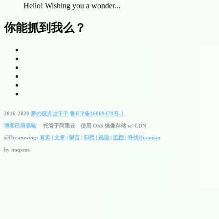
Hello! Wishing you a wonder...
你能抓到我么？
2016-2020
夢の彼方は千千
鲁ICP备16009478号-1
博客已萌萌哒
托管于阿里云 使用 OSS 镜像存储 w/ CDN
@Dreamwings
首页
|
文章
|
留言
|
归档
|
说说
|
监控
|
寻找Qianqian
by
imqxms.