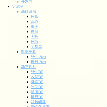
开发向
Ai编程
基础算法
枚举
贪心
排序
模拟
大数
技巧
字符串
数据结构
线性结构
树形结构
动态规划
线性DP
区间DP
概率DP
数位DP
状压DP
树形DP
背包问题
记忆化搜索