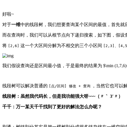
好啦~
对于
一维
中的线段树，我们想要查询某个区间的最值，首先就
而在查询时，我们可以从根节点向下递归搜索，如下图，假设
将
这一个大区间分解为不相交的三个小区间
[2,6]
[2,3]、[4,
我们假设查询还是区间最小值，于是最终的结果为 $\min (1,7,6)=
线段树可以解决普通的
，当然它也可以
[点/区间] 修改 + 查询
线段树：虽然我代码长，但是我功能强大呀~~~（〃｀ 3′〃）
千千：万一某天千千找到了更好的解法怎么办呢？
剧透：树链剖分其实是把一棵树剖分成很多链存储在一维空间