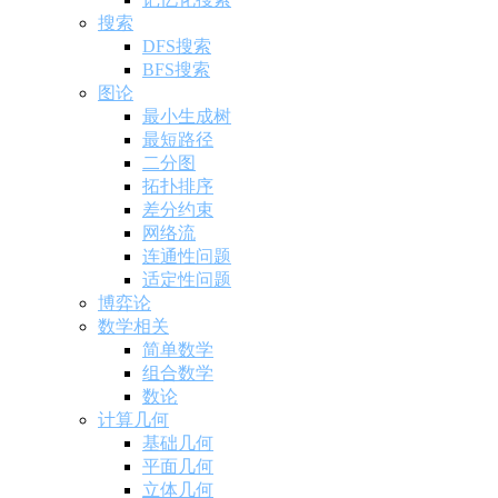
搜索
DFS搜索
BFS搜索
图论
最小生成树
最短路径
二分图
拓扑排序
差分约束
网络流
连通性问题
适定性问题
博弈论
数学相关
简单数学
组合数学
数论
计算几何
基础几何
平面几何
立体几何