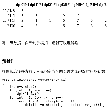
dp[0][*]
dp[1][*]
dp[2][*]
dp[3][*]
dp[4][*]
dp[5][*]
dp[6
dp[*][3]
1
dp[*][2]
1
1
1
5
2
dp[*][1]
3
1
1
5
7
6
2
dp[*][0]
4
3
1
5
7
8
6
写一组数据，自己动手模拟一遍就可以理解咯~
预处理
根据状态转移方程，首先指定当区间长度为 $2^0$ 时的各初
void ST_Init(const vector<int> &A)

{

    int n=A.size();

    for(int i=0; i<n; i++)

        dp[i][0]=A[i];

    for(int j=1; (1<<j)<=n; j++)

        for(int i=0; i+(1<<j)<=n; i++)

            dp[i][j]=min(dp[i][j-1],dp[i+(1<<(j-1))][j-