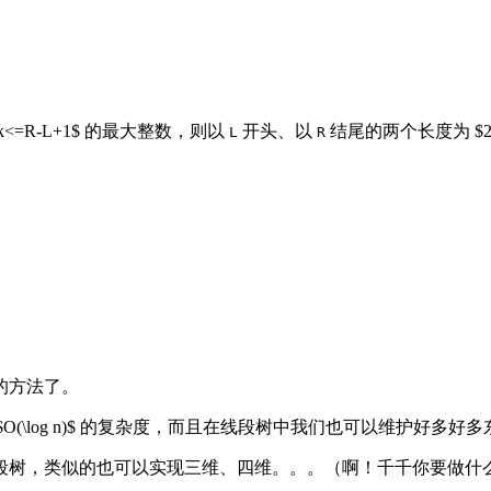
k<=R-L+1$ 的最大整数，则以
开头、以
结尾的两个长度为 $
L
R
的方法了。
O(\log n)$ 的复杂度，而且在线段树中我们也可以维护好多
类似的也可以实现三维、四维。。。（啊！千千你要做什么o((>