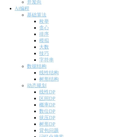
开发向
Ai编程
基础算法
枚举
贪心
排序
模拟
大数
技巧
字符串
数据结构
线性结构
树形结构
动态规划
线性DP
区间DP
概率DP
数位DP
状压DP
树形DP
背包问题
记忆化搜索