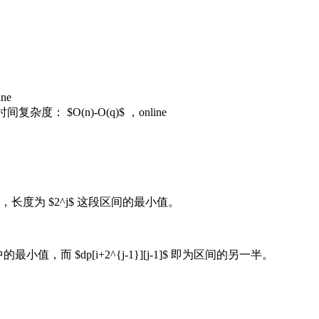
ne
： $O(n)-O(q)$ ，online
，长度为 $2^j$ 这段区间的最小值。
最小值，而 $dp[i+2^{j-1}][j-1]$ 即为区间的另一半。