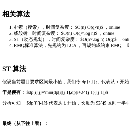
相关算法
朴素（搜索），时间复杂度： $O(n)-O(q×n)$ ，online
线段树，时间复杂度： $O(n)-O(q×\log n)$ ，online
ST（动态规划），时间复杂度： $O(n×\log n)-O(q)$ ，onli
RMQ标准算法，先规约为 LCA ，再规约成约束 RMQ ，时间复杂度
ST 算法
假设当前题目要求区间最小值，我们令
代表从
开始
dp[i][j]
i
于是便有：
$dp[i][j]=\min(dp[i][j-1],dp[i+2^{j-1}][j-1])$
分析可知， $dp[i][j-1]$ 代表从
开始，长度为 $2^j$ 区间一半中的
i
最终（从下往上看）：