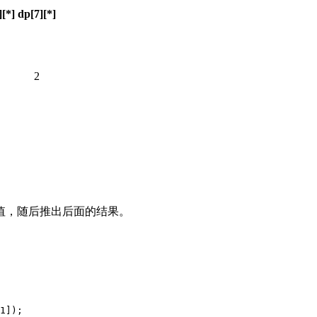
][*]
dp[7][*]
2
始值，随后推出后面的结果。
1]);
