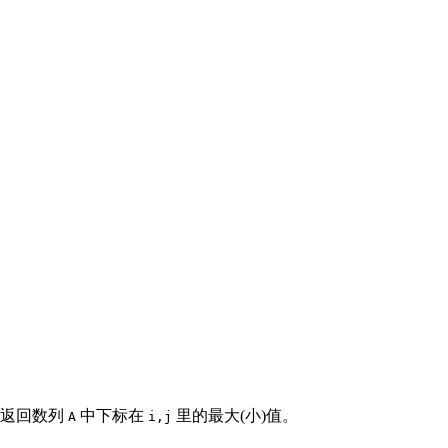
返回数列
中下标在
里的最大(小)值。
A
i,j