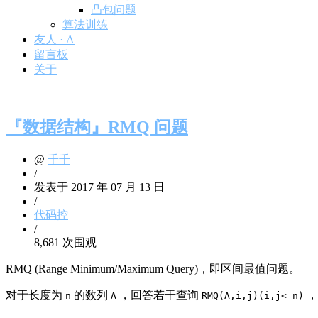
凸包问题
算法训练
友人 · A
留言板
关于
『数据结构』RMQ 问题
@
千千
/
发表于 2017 年 07 月 13 日
/
代码控
/
8,681 次围观
RMQ (Range Minimum/Maximum Query)，即区间最值问题。
对于长度为
的数列
，回答若干查询
，
n
A
RMQ(A,i,j)(i,j<=n)