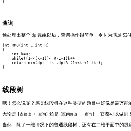
查询
预处理出整个
数组以后，查询操作很简单，令
为满足 $2^
dp
k
int RMQ(int L,int R)

{

    int k=0;

    while((1<<(k+1))<=R-L+1)k++;

    return min(dp[L][k],dp[R-(1<<k)+1][k]);

线段树
嗯！怎么说呢？感觉线段树在这种类型的题目中好像是最万能
无论是
还是
，它都可以做到 $
[点修改 + 查询]
[区间修改 + 查询]
当然，除了一维情况下的普通线段树，还有在二维平面中的线段树，