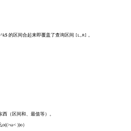
2^k$ 的区间合起来即覆盖了查询区间
。
[L,R]
好多东西（区间和、最值等）。
ω< ))o）