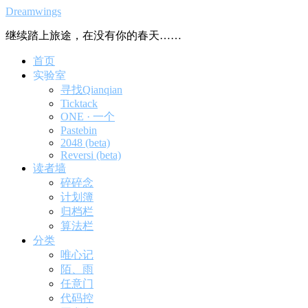
Dreamwings
继续踏上旅途，在没有你的春天……
首页
实验室
寻找Qianqian
Ticktack
ONE · 一个
Pastebin
2048 (beta)
Reversi (beta)
读者墙
碎碎念
计划簿
归档栏
算法栏
分类
唯心记
陌、雨
任意门
代码控