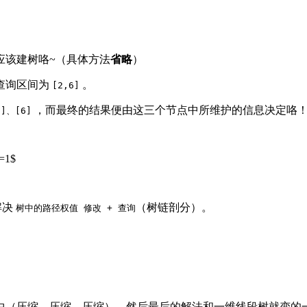
应该建树咯~（具体方法
省略
）
查询区间为
。
[2,6]
，而最终的结果便由这三个节点中所维护的信息决定咯
5]、[6]
1$
解决
（树链剖分）。
树中的路径权值 修改 + 查询
中（压缩、压缩、压缩），然后最后的解法和一维线段树就变的