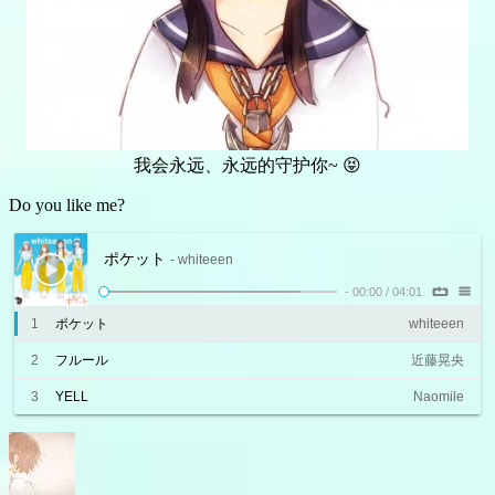
我会永远、永远的守护你~ 😝
Do you like me?
ポケット
- whiteeen
-
00:00
/
04:01
1
ポケット
whiteeen
2
フルール
近藤晃央
3
YELL
Naomile