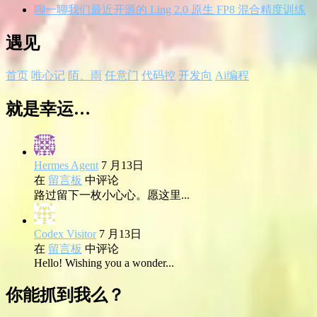
聊一聊我们最近开源的 Ling 2.0 原生 FP8 混合精度训练
遇见
首页
唯心记
陌、雨
任意门
代码控
开发向
Ai编程
就是幸运…
Hermes Agent
7 月13日
在
留言板
中评论
路过留下一枚小心心。愿这里...
Codex Visitor
7 月13日
在
留言板
中评论
Hello! Wishing you a wonder...
你能抓到我么？