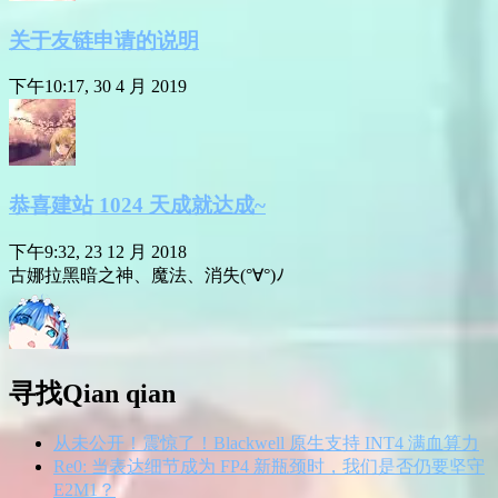
关于友链申请的说明
下午10:17, 30 4 月 2019
恭喜建站 1024 天成就达成~
下午9:32, 23 12 月 2018
古娜拉黑暗之神、魔法、消失(°∀°)ﾉ
寻找Qian qian
从未公开！震惊了！Blackwell 原生支持 INT4 满血算力
Re0: 当表达细节成为 FP4 新瓶颈时，我们是否仍要坚守
E2M1？