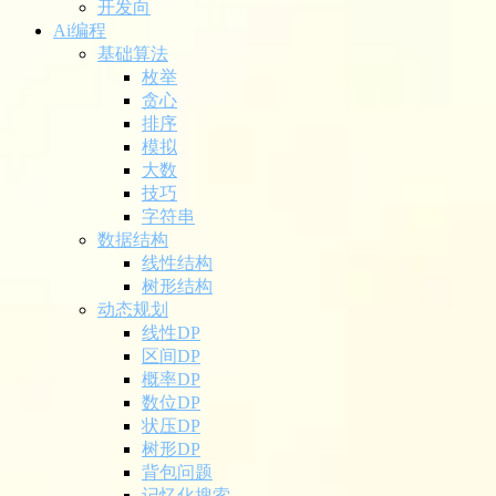
开发向
Ai编程
基础算法
枚举
贪心
排序
模拟
大数
技巧
字符串
数据结构
线性结构
树形结构
动态规划
线性DP
区间DP
概率DP
数位DP
状压DP
树形DP
背包问题
记忆化搜索