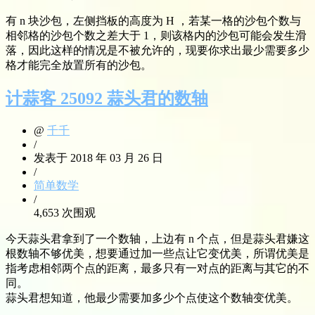
有 n 块沙包，左侧挡板的高度为 H ，若某一格的沙包个数与
相邻格的沙包个数之差大于 1，则该格内的沙包可能会发生滑
落，因此这样的情况是不被允许的，现要你求出最少需要多少
格才能完全放置所有的沙包。
计蒜客 25092 蒜头君的数轴
@
千千
/
发表于 2018 年 03 月 26 日
/
简单数学
/
4,653 次围观
今天蒜头君拿到了一个数轴，上边有 n 个点，但是蒜头君嫌这
根数轴不够优美，想要通过加一些点让它变优美，所谓优美是
指考虑相邻两个点的距离，最多只有一对点的距离与其它的不
同。
蒜头君想知道，他最少需要加多少个点使这个数轴变优美。