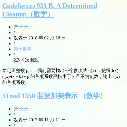
Codeforces 933 B. A Determined
Cleanup（数学）
@
千千
/
发表于 2018 年 02 月 16 日
/
简单数学
/
2,344 次围观
给定正整数 p,k ，我们需要找出一个多项式 q(x) ，使得 f(x) =
q(x)·(x + k) + p 的各项系数严格小于 k 且不为负数，输出 f(x)
的各项系数。
51nod 1350 斐波那契表示 （数学）
@
千千
/
发表于 2017 年 11 月 11 日
/