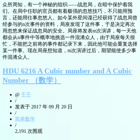
众所周知，有一个神秘的组织——战忽局，在暗中保护着我
们。在局中任职的官员都有着极强的忽悠技巧，不只能用预
言，还能用往事忽悠人。如今某外星间谍已经获得了战忽局曾
经参与的n次事件的资料，局座发现了这件事，于是决定再次
用忽悠来保证战忽局的安全。局座将发表m次演讲，每一天他
都会从n事件中等概率地挑选一件混淆众人，由于局座每天很
忙，不能把之前将的事件都记录下来，因此他可能会重复选择
某一件事。现在局座想知道，m次演讲过后，期望能使多少事
件混淆众人。
HDU 6216 A Cubic number and A Cubic
Number （数学）
@
千千
/
发表于 2017 年 09 月 20 日
/
简单数学
/
2,191 次围观