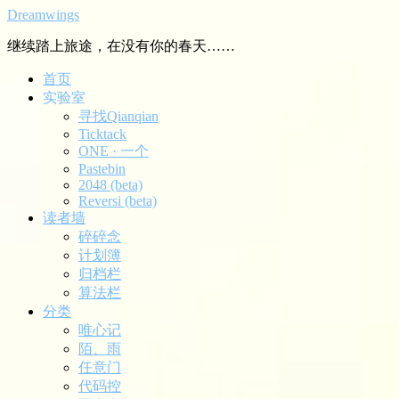
Dreamwings
继续踏上旅途，在没有你的春天……
首页
实验室
寻找Qianqian
Ticktack
ONE · 一个
Pastebin
2048 (beta)
Reversi (beta)
读者墙
碎碎念
计划簿
归档栏
算法栏
分类
唯心记
陌、雨
任意门
代码控