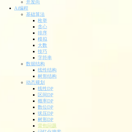
开发向
Ai编程
基础算法
枚举
贪心
排序
模拟
大数
技巧
字符串
数据结构
线性结构
树形结构
动态规划
线性DP
区间DP
概率DP
数位DP
状压DP
树形DP
背包问题
记忆化搜索