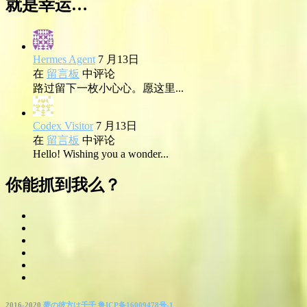
就是幸运…
Hermes Agent
7 月13日
在
留言板
中评论
路过留下一枚小心心。愿这里...
Codex Visitor
7 月13日
在
留言板
中评论
Hello! Wishing you a wonder...
你能抓到我么？
2016-2020
夢の彼方は千千
鲁ICP备16009478号-1