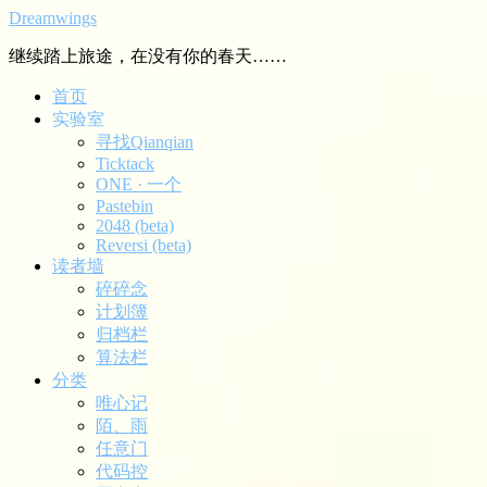
Dreamwings
继续踏上旅途，在没有你的春天……
首页
实验室
寻找Qianqian
Ticktack
ONE · 一个
Pastebin
2048 (beta)
Reversi (beta)
读者墙
碎碎念
计划簿
归档栏
算法栏
分类
唯心记
陌、雨
任意门
代码控