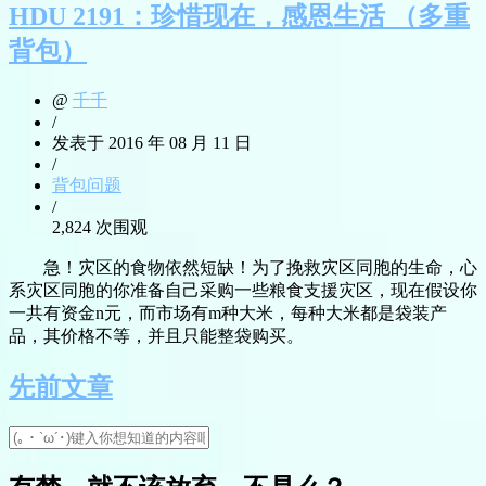
HDU 2191：珍惜现在，感恩生活 （多重
背包）
@
千千
/
发表于 2016 年 08 月 11 日
/
背包问题
/
2,824 次围观
急！灾区的食物依然短缺！为了挽救灾区同胞的生命，心
系灾区同胞的你准备自己采购一些粮食支援灾区，现在假设你
一共有资金n元，而市场有m种大米，每种大米都是袋装产
品，其价格不等，并且只能整袋购买。
先前文章