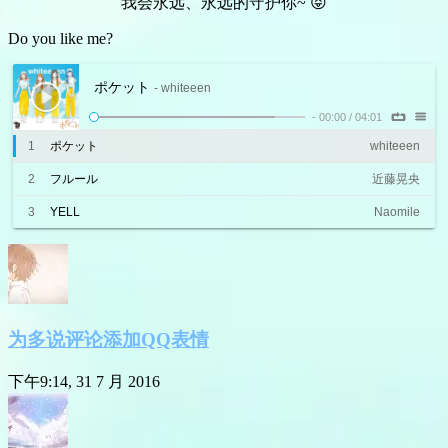
我会永远、永远的守护你~ 😝
Do you like me?
ポケット
- whiteeen
-
00:00
/
04:01
1
ポケット
whiteeen
2
フルール
近藤晃央
3
YELL
Naomile
为多说评论添加QQ表情
下午9:14, 31 7 月 2016