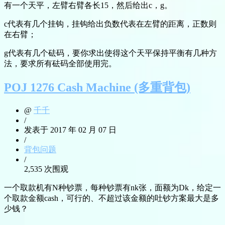
有一个天平，左臂右臂各长15，然后给出c，g。
c代表有几个挂钩，挂钩给出负数代表在左臂的距离，正数则
在右臂；
g代表有几个砝码，要你求出使得这个天平保持平衡有几种方
法，要求所有砝码全部使用完。
POJ 1276 Cash Machine (多重背包)
@
千千
/
发表于 2017 年 02 月 07 日
/
背包问题
/
2,535 次围观
一个取款机有N种钞票，每种钞票有nk张，面额为Dk，给定一
个取款金额cash，可行的、不超过该金额的吐钞方案最大是多
少钱？