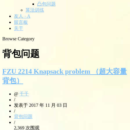
凸包问题
算法训练
友人 · A
留言板
关于
Browse Category
背包问题
FZU 2214 Knapsack problem （超大容量
背包）
@
千千
/
发表于 2017 年 11 月 03 日
/
背包问题
/
2,369 次围观