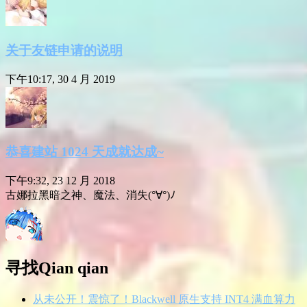
关于友链申请的说明
下午10:17, 30 4 月 2019
恭喜建站 1024 天成就达成~
下午9:32, 23 12 月 2018
古娜拉黑暗之神、魔法、消失(°∀°)ﾉ
寻找Qian qian
从未公开！震惊了！Blackwell 原生支持 INT4 满血算力