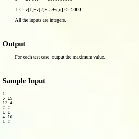
1 <= v[1]+v[2]+…+v[n] <= 5000
All the inputs are integers.
Output
For each test case, output the maximum value.
Sample Input
1

5 15

12 4

2 2

1 1

4 10
