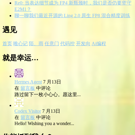
Re0: 当表达细节成为 FP4 新瓶颈时，我们是否仍要坚守
E2M1？
聊一聊我们最近开源的 Ling 2.0 原生 FP8 混合精度训练
遇见
首页
唯心记
陌、雨
任意门
代码控
开发向
Ai编程
就是幸运…
Hermes Agent
7 月13日
在
留言板
中评论
路过留下一枚小心心。愿这里...
Codex Visitor
7 月13日
在
留言板
中评论
Hello! Wishing you a wonder...