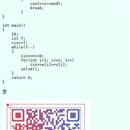
            cout<<i<<endl;

            break;

        }

}

int main()

{

    IO;

    int T;

    cin>>T;

    while(T--)

    {

        cin>>n>>b;

        for(int i=1; i<=n; i++)

            cin>>w[i]>>v[i];

        solve();

    }

    return 0;

赏