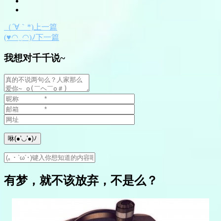
（´∀｀*)上一篇
(♥◠‿◠)ﾉ下一篇
我想对千千说~
有梦，就不该放弃，不是么？