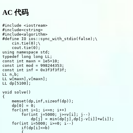
AC 代码
#include <iostream>

#include<cstring>

#include<algorithm>

#define IO ios::sync_with_stdio(false);\

    cin.tie(0);\

    cout.tie(0);

using namespace std;

typedef long long LL;

const int maxn = 1e5+10;

const int mod = 998244353;

const int inf = 0x3f3f3f3f;

LL n,b;

LL w[maxn],v[maxn];

LL dp[5100];

void solve()

{

    memset(dp,inf,sizeof(dp));

    dp[0] = 0;

    for(int i=1; i<=n; i++)

        for(int j=5000; j>=v[i]; j--)

            dp[j] = min(dp[j],dp[j-v[i]]+w[i]);

    for(int i=5000; i>=0; i--)

        if(dp[i]<=b)

        {
