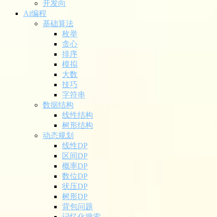
开发向
Ai编程
基础算法
枚举
贪心
排序
模拟
大数
技巧
字符串
数据结构
线性结构
树形结构
动态规划
线性DP
区间DP
概率DP
数位DP
状压DP
树形DP
背包问题
记忆化搜索