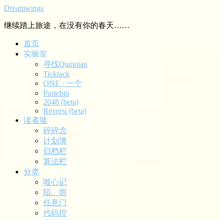
Dreamwings
继续踏上旅途，在没有你的春天……
首页
实验室
寻找Qianqian
Ticktack
ONE · 一个
Pastebin
2048 (beta)
Reversi (beta)
读者墙
碎碎念
计划簿
归档栏
算法栏
分类
唯心记
陌、雨
任意门
代码控