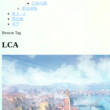
凸包问题
算法训练
友人 · A
留言板
关于
Browse Tag
LCA