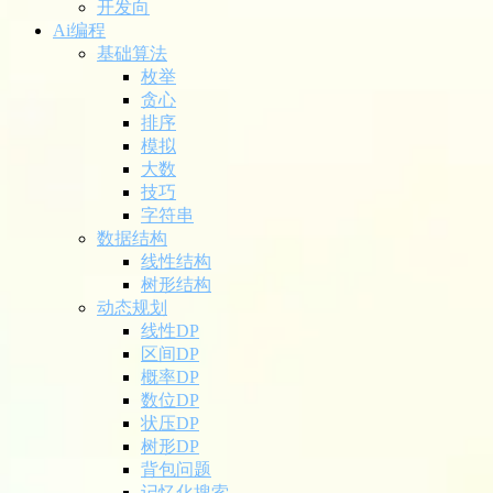
开发向
Ai编程
基础算法
枚举
贪心
排序
模拟
大数
技巧
字符串
数据结构
线性结构
树形结构
动态规划
线性DP
区间DP
概率DP
数位DP
状压DP
树形DP
背包问题
记忆化搜索