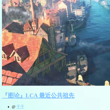
『图论』LCA 最近公共祖先
@
千千