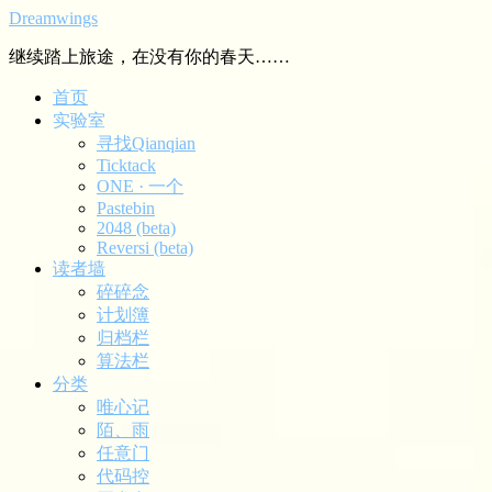
Dreamwings
继续踏上旅途，在没有你的春天……
首页
实验室
寻找Qianqian
Ticktack
ONE · 一个
Pastebin
2048 (beta)
Reversi (beta)
读者墙
碎碎念
计划簿
归档栏
算法栏
分类
唯心记
陌、雨
任意门
代码控