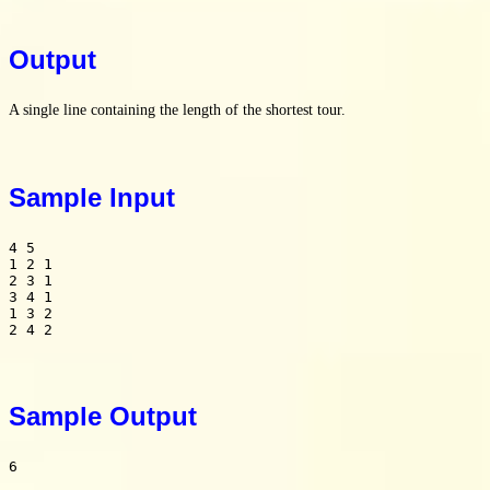
Output
A single line containing the length of the shortest tour.
Sample Input
4 5

1 2 1

2 3 1

3 4 1

1 3 2

2 4 2
Sample Output
6