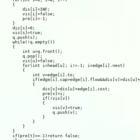
    {

        dis[i]=INF;

        vis[i]=false;

        pre[i]=-1;

    }

    dis[s]=0;

    vis[s]=true;

    q.push(s);

    while(!q.empty())

    {

        int u=q.front();

        q.pop();

        vis[u]=false;

        for(int i=head[u]; i!=-1; i=edge[i].next)

        {

            int v=edge[i].to;

            if(edge[i].cap>edge[i].flow&&dis[v]>dis[u]+
            {

                dis[v]=dis[u]+edge[i].cost;

                pre[v]=i;

                if(!vis[v])

                {

                    vis[v]=true;

                    q.push(v);

                }

            }

        }

    }

    if(pre[t]==-1)return false;
