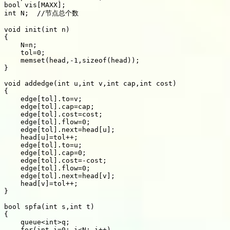
bool vis[MAXX];

int N;  //节点总个数

void init(int n)

{

    N=n;

    tol=0;

    memset(head,-1,sizeof(head));

}

void addedge(int u,int v,int cap,int cost)

{

    edge[tol].to=v;

    edge[tol].cap=cap;

    edge[tol].cost=cost;

    edge[tol].flow=0;

    edge[tol].next=head[u];

    head[u]=tol++;

    edge[tol].to=u;

    edge[tol].cap=0;

    edge[tol].cost=-cost;

    edge[tol].flow=0;

    edge[tol].next=head[v];

    head[v]=tol++;

}

bool spfa(int s,int t)

{

    queue<int>q;

    for(int i=0; i<N; i++)
