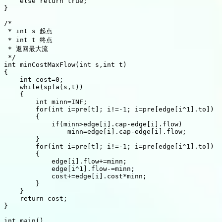
    else return true;

}

/*

 * int s 起点

 * int t 终点

 * 返回最大流

 */

int minCostMaxFlow(int s,int t)

{

    int cost=0;

    while(spfa(s,t))

    {

        int minn=INF;

        for(int i=pre[t]; i!=-1; i=pre[edge[i^1].to])

        {

            if(minn>edge[i].cap-edge[i].flow)

                minn=edge[i].cap-edge[i].flow;

        }

        for(int i=pre[t]; i!=-1; i=pre[edge[i^1].to])

        {

            edge[i].flow+=minn;

            edge[i^1].flow-=minn;

            cost+=edge[i].cost*minn;

        }

    }

    return cost;

}

int main()
