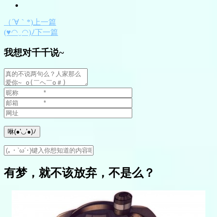
（´∀｀*)上一篇
(♥◠‿◠)ﾉ下一篇
我想对千千说~
有梦，就不该放弃，不是么？