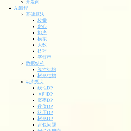
开发向
Ai编程
基础算法
枚举
贪心
排序
模拟
大数
技巧
字符串
数据结构
线性结构
树形结构
动态规划
线性DP
区间DP
概率DP
数位DP
状压DP
树形DP
背包问题
记忆化搜索