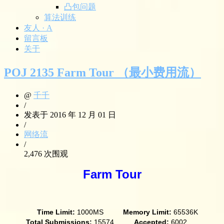
凸包问题
算法训练
友人 · A
留言板
关于
POJ 2135 Farm Tour （最小费用流）
@
千千
/
发表于 2016 年 12 月 01 日
/
网络流
/
2,476 次围观
Farm Tour
Time Limit:
1000MS
Memory Limit:
65536K
Total Submissions:
15574
Accepted:
6002