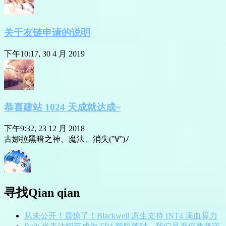
关于友链申请的说明
下午10:17, 30 4 月 2019
恭喜建站 1024 天成就达成~
下午9:32, 23 12 月 2018
古娜拉黑暗之神、魔法、消失(°∀°)ﾉ
寻找Qian qian
从未公开！震惊了！Blackwell 原生支持 INT4 满血算力