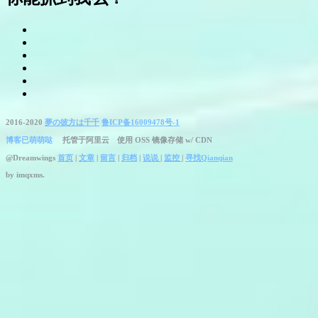
2016-2020
夢の彼方は千千
鲁ICP备16009478号-1
博客已萌萌哒
托管于阿里云 使用 OSS 镜像存储 w/ CDN
@Dreamwings
首页
|
文章
|
留言
|
归档
|
说说
|
监控
|
寻找Qianqian
by
imqxms.