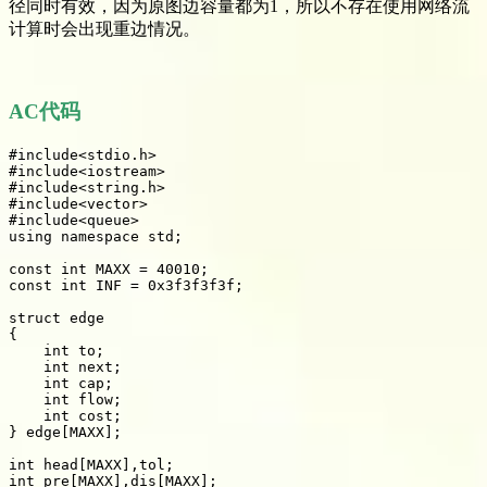
径同时有效，因为原图边容量都为1，所以不存在使用网络流
计算时会出现重边情况。
AC代码
#include<stdio.h>

#include<iostream>

#include<string.h>

#include<vector>

#include<queue>

using namespace std;

const int MAXX = 40010;

const int INF = 0x3f3f3f3f;

struct edge

{

    int to;

    int next;

    int cap;

    int flow;

    int cost;

} edge[MAXX];

int head[MAXX],tol;

int pre[MAXX],dis[MAXX];
