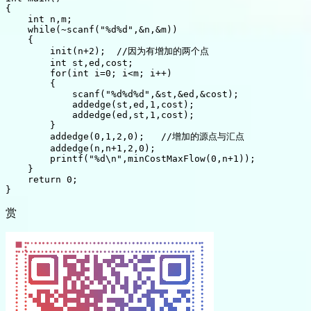
{

    int n,m;

    while(~scanf("%d%d",&n,&m))

    {

        init(n+2);  //因为有增加的两个点

        int st,ed,cost;

        for(int i=0; i<m; i++)

        {

            scanf("%d%d%d",&st,&ed,&cost);

            addedge(st,ed,1,cost);

            addedge(ed,st,1,cost);

        }

        addedge(0,1,2,0);   //增加的源点与汇点

        addedge(n,n+1,2,0);

        printf("%d\n",minCostMaxFlow(0,n+1));

    }

    return 0;

赏