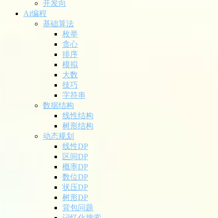
开发向
Ai编程
基础算法
枚举
贪心
排序
模拟
大数
技巧
字符串
数据结构
线性结构
树形结构
动态规划
线性DP
区间DP
概率DP
数位DP
状压DP
树形DP
背包问题
记忆化搜索