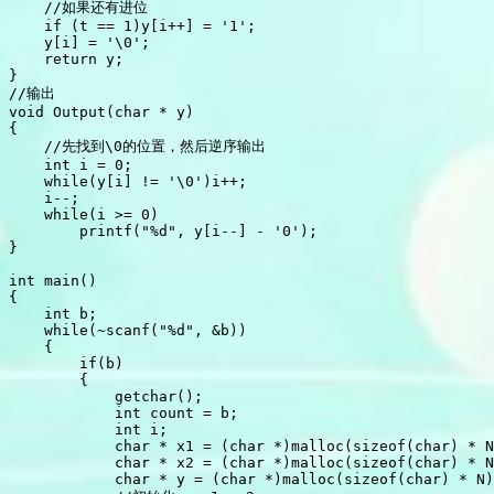
    //如果还有进位

    if (t == 1)y[i++] = '1';

    y[i] = '\0';

    return y;

}

//输出

void Output(char * y)

{

    //先找到\0的位置，然后逆序输出

    int i = 0;

    while(y[i] != '\0')i++;

    i--;

    while(i >= 0)

        printf("%d", y[i--] - '0');

}

int main()

{

    int b;

    while(~scanf("%d", &b))

    {

        if(b)

        {

            getchar();

            int count = b;

            int i;

            char * x1 = (char *)malloc(sizeof(char) * N
            char * x2 = (char *)malloc(sizeof(char) * N
            char * y = (char *)malloc(sizeof(char) * N)