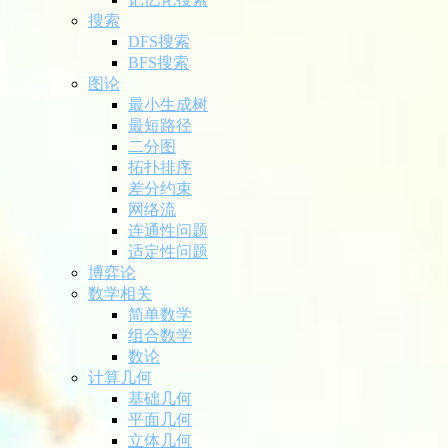
搜索
DFS搜索
BFS搜索
图论
最小生成树
最短路径
二分图
拓扑排序
差分约束
网络流
连通性问题
适定性问题
博弈论
数学相关
简单数学
组合数学
数论
计算几何
基础几何
平面几何
立体几何