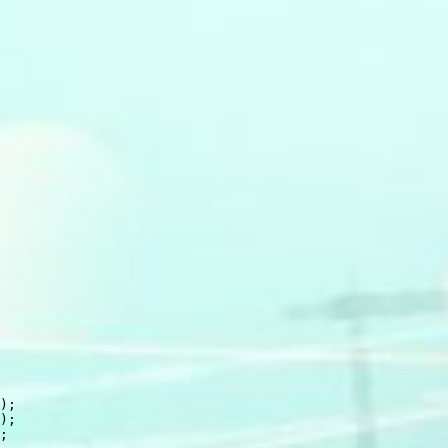
);

);

;
