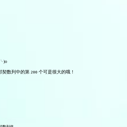
)o
那契数列中的第
个可是很大的哦！
200
那契数列值
