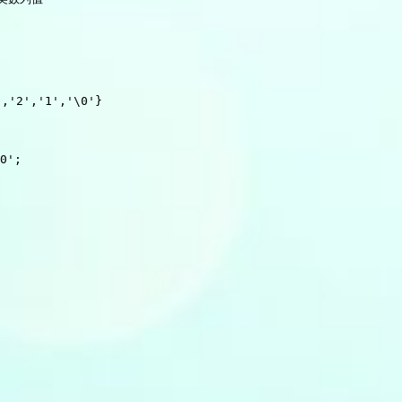
','1','\0'}

0';
