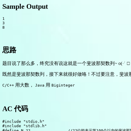
Sample Output
1

3

思路
题目说了那么多，终究没有说这就是一个斐波那契数列~ o(╯□╰
既然是斐波那契数列，接下来就很好做咯！不过要注意，斐波
用大数，
用
C/C++
Java
Biginteger
AC 代码
#include "stdio.h"

#include "stdlib.h"

#define N 22                //22位能表示第100个以内的斐波