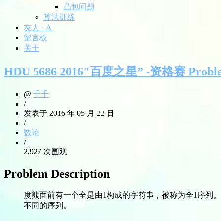
凸包问题
算法训练
友人 · A
留言板
关于
HDU 5686 2016″百度之星” -资格赛 Probl
@
千千
/
发表于 2016 年 05 月 22 日
/
数论
/
2,927 次围观
Problem Description
度熊面前有一个全是由1构成的字符串，被称为全1序列
不同的序列。