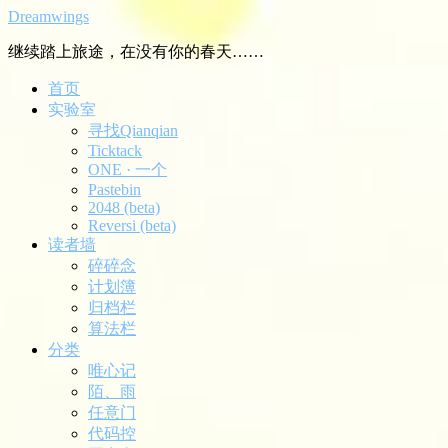
Dreamwings
继续踏上旅途，在没有你的春天……
首页
实验室
寻找Qianqian
Ticktack
ONE · 一个
Pastebin
2048 (beta)
Reversi (beta)
读者墙
碎碎念
计划簿
归档栏
算法栏
分类
唯心记
陌、雨
任意门
代码控