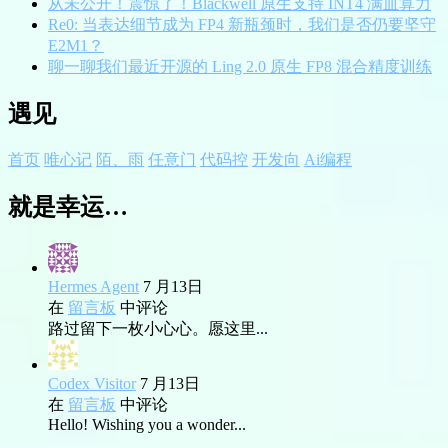
从未公开！震惊了！Blackwell 原生支持 INT4 满血算力
Re0: 当表达细节成为 FP4 新瓶颈时，我们是否仍要坚守
E2M1？
聊一聊我们最近开源的 Ling 2.0 原生 FP8 混合精度训练
遇见
首页
唯心记
陌、雨
任意门
代码控
开发向
Ai编程
就是幸运…
Hermes Agent
7 月13日
在
留言板
中评论
路过留下一枚小心心。愿这里...
Codex Visitor
7 月13日
在
留言板
中评论
Hello! Wishing you a wonder...