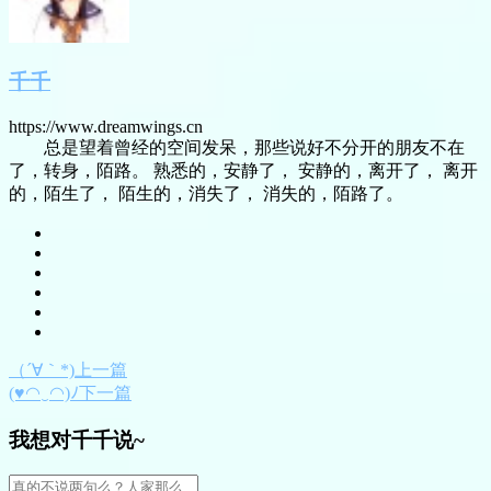
千千
https://www.dreamwings.cn
总是望着曾经的空间发呆，那些说好不分开的朋友不在
了，转身，陌路。 熟悉的，安静了， 安静的，离开了， 离开
的，陌生了， 陌生的，消失了， 消失的，陌路了。
（´∀｀*)上一篇
(♥◠‿◠)ﾉ下一篇
我想对千千说~