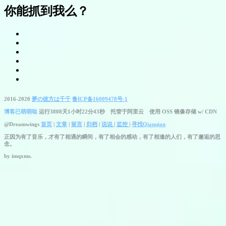
你能抓到我么？
2016-2020
夢の彼方は千千
鲁ICP备16009478号-1
博客已萌萌哒
运行3808天1小时22分45秒
托管于阿里云 使用 OSS 镜像存储 w/ CDN
@Dreamwings
首页
|
文章
|
留言
|
归档
|
说说
|
监控
|
寻找Qianqian
正因为有了音乐，才有了相遇的瞬间，有了相会的感动，有了相逢的人们，有了邂逅的思
念。
by
imqxms.