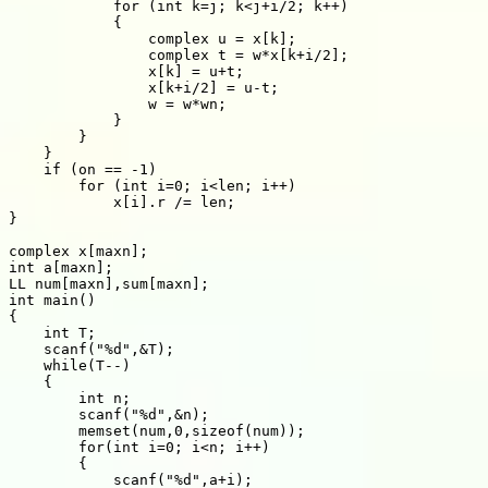
for
(
int
 k
=
j
;
 k
<
j
+
i
/
2
;
 k
++
)
{
                complex u 
=
 x
[
k
]
;
                complex t 
=
 w
*
x
[
k
+
i
/
2
]
;
                x
[
k
]
=
 u
+
t
;
                x
[
k
+
i
/
2
]
=
 u
-
t
;
                w 
=
 w
*
wn
;
}
}
}
if
(
on 
==
-
1
)
for
(
int
 i
=
0
;
 i
<
len
;
 i
++
)
            x
[
i
]
.
r 
/
=
 len
;
}
complex x
[
maxn
]
;
int
 a
[
maxn
]
;
LL num
[
maxn
]
,
sum
[
maxn
]
;
int
main
(
)
{
int
 T
;
scanf
(
"%d"
,
&
T
)
;
while
(
T
--
)
{
int
 n
;
scanf
(
"%d"
,
&
n
)
;
memset
(
num
,
0
,
sizeof
(
num
)
)
;
for
(
int
 i
=
0
;
 i
<
n
;
 i
++
)
{
scanf
(
"%d"
,
a
+
i
)
;