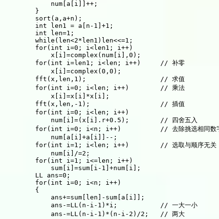
            num
[
a
[
i
]
]
++
;
}
sort
(
a
,
a
+
n
)
;
int
 len1 
=
 a
[
n
-1
]
+
1
;
int
 len
=
1
;
while
(
len
<
2
*
len1
)
len
<<=
1
;
for
(
int
 i
=
0
;
 i
<
len1
;
 i
++
)
            x
[
i
]
=
complex
(
num
[
i
]
,
0
)
;
for
(
int
 i
=
len1
;
 i
<
len
;
 i
++
)
// 补零
            x
[
i
]
=
complex
(
0
,
0
)
;
fft
(
x
,
len
,
1
)
;
// 求值
for
(
int
 i
=
0
;
 i
<
len
;
 i
++
)
// 乘法
            x
[
i
]
=
x
[
i
]
*
x
[
i
]
;
fft
(
x
,
len
,
-
1
)
;
// 插值
for
(
int
 i
=
0
;
 i
<
len
;
 i
++
)
            num
[
i
]
=
(
x
[
i
]
.
r
+
0.5
)
;
// 四舍五入
for
(
int
 i
=
0
;
 i
<
n
;
 i
++
)
// 去除挑选相同数
            num
[
a
[
i
]
+
a
[
i
]
]
--
;
for
(
int
 i
=
1
;
 i
<
len
;
 i
++
)
// 选取与顺序无关
            num
[
i
]
/
=
2
;
for
(
int
 i
=
1
;
 i
<=
len
;
 i
++
)
            sum
[
i
]
=
sum
[
i
-1
]
+
num
[
i
]
;
        LL ans
=
0
;
for
(
int
 i
=
0
;
 i
<
n
;
 i
++
)
{
            ans
+
=
sum
[
len
]
-
sum
[
a
[
i
]
]
;
            ans
-
=
LL
(
n
-
i
-1
)
*
i
;
// 一大一小
            ans
-
=
LL
(
n
-
i
-1
)
*
(
n
-
i
-2
)
/
2
;
// 两大