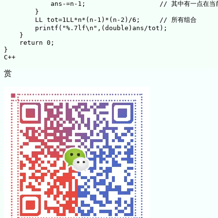
            ans
-
=
n
-1
;
// 其中有一点在当
}
        LL tot
=
1LL
*
n
*
(
n
-1
)
*
(
n
-2
)
/
6
;
// 所有组合
printf
(
"%.7lf\n"
,
(
double
)
ans
/
tot
)
;
}
return
0
;
}
C++
赏