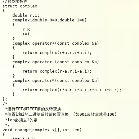
//复数结构体
struct
{
double
 r
,
i
;
complex
(
double
 R
=
0
,
double
 I
=
0
)
{
        r
=
R
;
        i
=
I
;
}
    complex 
operator
+
(
const
 complex 
&
a
)
{
return
complex
(
r
+
a
.
r
,
i
+
a
.
i
)
;
}
    complex 
operator
-
(
const
 complex 
&
a
)
{
return
complex
(
r
-
a
.
r
,
i
-
a
.
i
)
;
}
    complex 
operator
*
(
const
 complex 
&
a
)
{
return
complex
(
r
*
a
.
r
-
i
*
a
.
i
,
r
*
a
.
i
+
i
*
a
.
r
)
;
}
}
;
/*

 *进行FFT和IFFT前的反转变换

 *位置i和i的二进制反转后位置互换，(如001反转后就是100)

 *len必须去2的幂

 */
void
change
(
complex x
[
]
,
int
 len
)
{