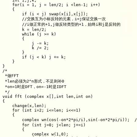
int
 i
,
j
,
k
;
for
(
i 
=
1
,
 j 
=
 len
/
2
;
 i 
<
len
-1
;
 i
++
)
{
if
(
i 
<
 j
)
swap
(
x
[
i
]
,
x
[
j
]
)
;
//交换互为小标反转的元素，i<j保证交换一次
//i做正常的+1,j做反转类型的+1，始终i和j是反转的
        k 
=
 len
/
2
;
while
(
j 
>=
 k
)
{
            j 
-
=
 k
;
            k 
/
=
2
;
}
if
(
j 
<
 k
)
 j 
+
=
 k
;
}
}
/*

 *做FFT

 *len必须为2^n形式，不足则补0

 *on=1时是DFT，on=-1时是IDFT

 */
void
 fft 
(
complex x
[
]
,
int
 len
,
int
 on
)
{
change
(
x
,
len
)
;
for
(
int
 i
=
2
;
 i
<=
len
;
 i
<<=
1
)
{
        complex 
wn
(
cos
(
-
on
*
2
*
pi
/
i
)
,
sin
(
-
on
*
2
*
pi
/
i
)
)
;
for
(
int
 j
=
0
;
 j
<
len
;
 j
+
=
i
)
{
            complex 
w
(
1
,
0
)
;