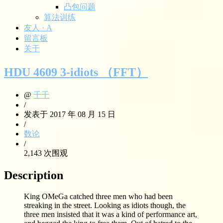
凸包问题
算法训练
友人 · A
留言板
关于
HDU 4609 3-idiots （FFT）
@
千千
/
发表于 2017 年 08 月 15 日
/
数论
/
2,143 次围观
Description
King OMeGa catched three men who had been
streaking in the street. Looking as idiots though, the
three men insisted that it was a kind of performance art,