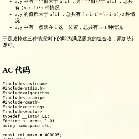
中有一个值大于
，另一个值小于
，总共
x,y
a[i]
a[i]
有
种情况
(n-i-1)*i
的值都大于
，总共有
种情
x,y
a[i]
(n-i-1)*(n-i-2)/2
况
中有一点落在
这一位置，总共有
种情况
x,y
i
n-1
于是减掉这三种情况剩下的即为满足题意的组合咯，累加统计
即可。
AC 代码
#
include
<iostream>
#
include
<stdio.h>
#
include
<algorithm>
#
include
<iomanip>
#
include
<cmath>
#
include
<cstring>
#
include
<vector>
typedef
 __int64 LL
;
#
define
 pi acos(-1.0)
using
namespace
 std
;
const
int
 maxn 
=
400005
;