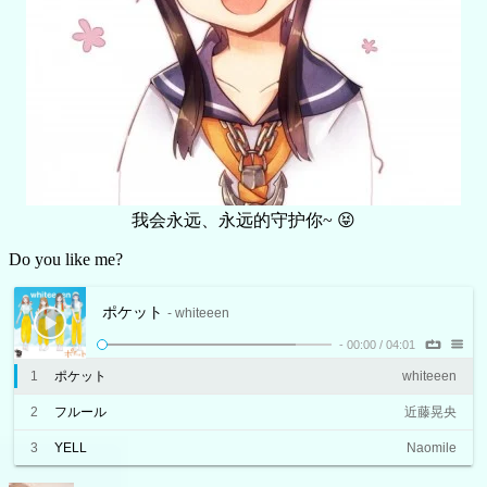
我会永远、永远的守护你~ 😝
Do you like me?
ポケット
- whiteeen
-
00:00
/
04:01
1
ポケット
whiteeen
2
フルール
近藤晃央
3
YELL
Naomile