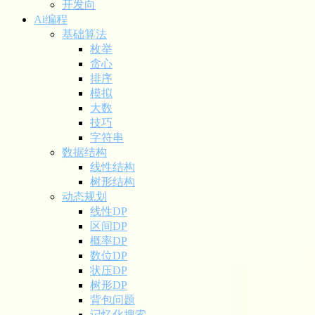
开发向
Ai编程
基础算法
枚举
贪心
排序
模拟
大数
技巧
字符串
数据结构
线性结构
树形结构
动态规划
线性DP
区间DP
概率DP
数位DP
状压DP
树形DP
背包问题
记忆化搜索