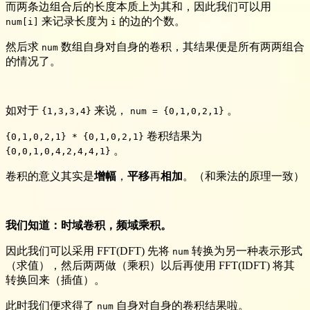
而两条边组合后的长度本质上为其和，因此我们可以用
来记录长度为
的边的个数。
num[i]
i
然后求
数组自身对自身的卷积，其结果便是所有两两组合
num
的情况了。
如对于
来说，
。
{1,3,3,4}
num = {0,1,0,2,1}
卷积结果为
{0,1,0,2,1} * {0,1,0,2,1}
。
{0,0,1,0,4,2,4,4,1}
卷积的意义其实是
增幅
，
平移
再
相加
。（和乘法的原理一致）
我们知道：时域卷积，频域乘积。
因此我们可以采用 FFT(DFT) 先将
转换为另一种表示形式
num
（求值），然后两两做（乘积）以后再使用 FFT(IDFT) 将其
转换回来（插值）。
此时我们便求得了
自身对自身的卷积结果啦。
num