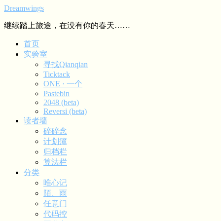
Dreamwings
继续踏上旅途，在没有你的春天……
首页
实验室
寻找Qianqian
Ticktack
ONE · 一个
Pastebin
2048 (beta)
Reversi (beta)
读者墙
碎碎念
计划簿
归档栏
算法栏
分类
唯心记
陌、雨
任意门
代码控