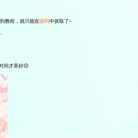
到教程，就只能在
源码
中抓取了~
…
时间才弄好😔