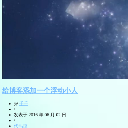
给博客添加一个浮动小人
@
千千
/
发表于 2016 年 06 月 02 日
/
代码控