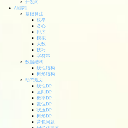
开发向
Ai编程
基础算法
枚举
贪心
排序
模拟
大数
技巧
字符串
数据结构
线性结构
树形结构
动态规划
线性DP
区间DP
概率DP
数位DP
状压DP
树形DP
背包问题
记忆化搜索