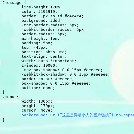
#message {

	line-height:170%;

	color: #191919;

	border: 1px solid #c4c4c4;

	background: #ddd;

	-moz-border-radius: 5px;

	-webkit-border-radius: 5px;

	border-radius: 5px;

	min-height: 1em;

	padding: 5px;

	top: -45px;

	position: absolute;

	text-align: center;

	width: auto !important;

	z-index: 10000;

	-moz-box-shadow: 0 0 15px #eeeeee;

	-webkit-box-shadow: 0 0 15px #eeeeee;

	border-color: #eeeeee;

	box-shadow: 0 0 15px #eeeeee;

	outline: none;

}

.mumu {

	width: 130px;

	height: 170px;

	cursor: move;

background: url(“这里是浮动小人的图片链接”) no-repe
} 