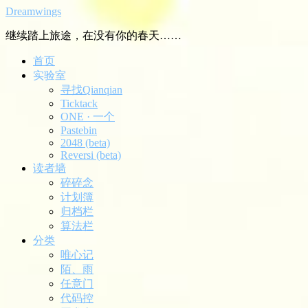
Dreamwings
继续踏上旅途，在没有你的春天……
首页
实验室
寻找Qianqian
Ticktack
ONE · 一个
Pastebin
2048 (beta)
Reversi (beta)
读者墙
碎碎念
计划簿
归档栏
算法栏
分类
唯心记
陌、雨
任意门
代码控