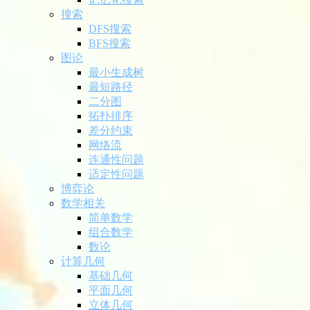
搜索
DFS搜索
BFS搜索
图论
最小生成树
最短路径
二分图
拓扑排序
差分约束
网络流
连通性问题
适定性问题
博弈论
数学相关
简单数学
组合数学
数论
计算几何
基础几何
平面几何
立体几何