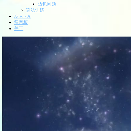
凸包问题
算法训练
友人 · A
留言板
关于