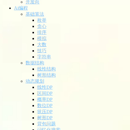
开发向
Ai编程
基础算法
枚举
贪心
排序
模拟
大数
技巧
字符串
数据结构
线性结构
树形结构
动态规划
线性DP
区间DP
概率DP
数位DP
状压DP
树形DP
背包问题
记忆化搜索