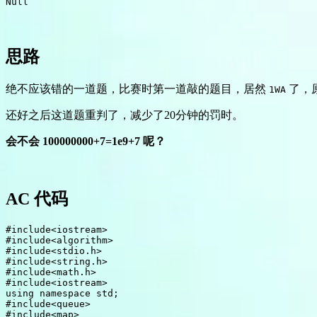
Null
思路
绝不应该错的一道题，比赛时第一道敲的题目，居然
了，
1WA
还好之后这道题重判了，减少了20分钟的罚时。
会不会 100000000+7=1e9+7 呢？
AC 代码
#
include
<iostream>
#
include
<algorithm>
#
include
<stdio.h>
#
include
<string.h>
#
include
<math.h>
#
include
<iostream>
using
namespace
 std
;
#
include
<queue>
#
include
<map>