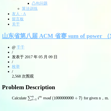
凸包问题
算法训练
友人 · A
留言板
关于
山东省第八届 ACM 省赛 sum of power
@
千千
/
发表于 2017 年 05 月 09 日
/
枚举
/
2,568 次围观
Problem Description
n
m
(
1000000000
+
7
)
Calculate
∑
for given n，m.
∑
i
=
1
n
i
m
m
o
d
(
1000000000
+
7
)
i
m
o
d
=
1
i