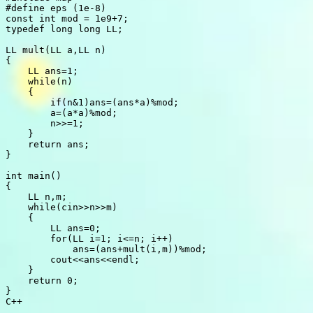
#
define
 eps (1e-8)
const
int
 mod 
=
1e9
+
7
;
typedef
long
long
 LL
;
LL 
mult
(
LL a
,
LL n
)
{
    LL ans
=
1
;
while
(
n
)
{
if
(
n
&
1
)
ans
=
(
ans
*
a
)
%
mod
;
        a
=
(
a
*
a
)
%
mod
;
        n
>>=
1
;
}
return
 ans
;
}
int
main
(
)
{
    LL n
,
m
;
while
(
cin
>>
n
>>
m
)
{
        LL ans
=
0
;
for
(
LL i
=
1
;
 i
<=
n
;
 i
++
)
            ans
=
(
ans
+
mult
(
i
,
m
)
)
%
mod
;
        cout
<<
ans
<<
endl
;
}
return
0
;
}
C++