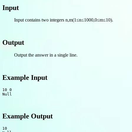
Input
Input contains two integers n,m(1≤n≤1000,0≤m≤10).
Output
Output the answer in a single line.
Example Input
Null
Example Output