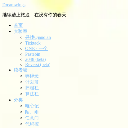
Dreamwings
继续踏上旅途，在没有你的春天……
首页
实验室
寻找Qianqian
Ticktack
ONE · 一个
Pastebin
2048 (beta)
Reversi (beta)
读者墙
碎碎念
计划簿
归档栏
算法栏
分类
唯心记
陌、雨
任意门
代码控