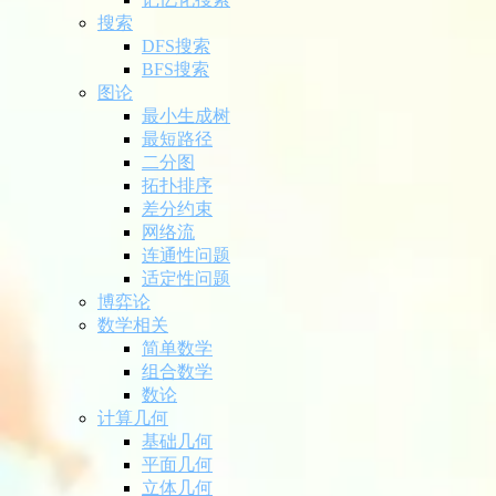
搜索
DFS搜索
BFS搜索
图论
最小生成树
最短路径
二分图
拓扑排序
差分约束
网络流
连通性问题
适定性问题
博弈论
数学相关
简单数学
组合数学
数论
计算几何
基础几何
平面几何
立体几何