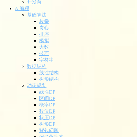
开发向
Ai编程
基础算法
枚举
贪心
排序
模拟
大数
技巧
字符串
数据结构
线性结构
树形结构
动态规划
线性DP
区间DP
概率DP
数位DP
状压DP
树形DP
背包问题
记忆化搜索