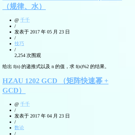
（规律、水）
@
千千
/
发表于 2017 年 05 月 23 日
/
技巧
/
2,254 次围观
给出 f(n) 的递推式以及 n 的值，求 f(n)%2 的结果。
HZAU 1202 GCD （矩阵快速幂 +
GCD）
@
千千
/
发表于 2017 年 04 月 23 日
/
数论
/