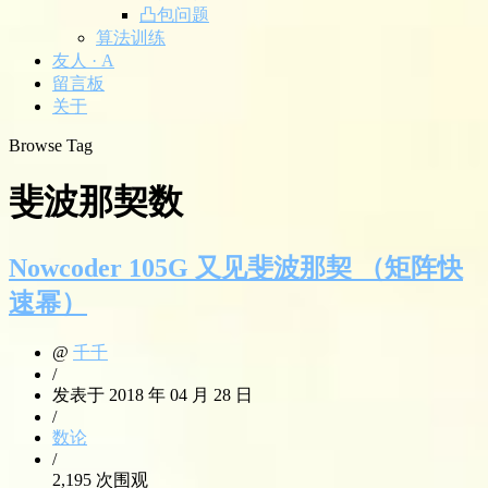
凸包问题
算法训练
友人 · A
留言板
关于
Browse Tag
斐波那契数
Nowcoder 105G 又见斐波那契 （矩阵快
速幂）
@
千千
/
发表于 2018 年 04 月 28 日
/
数论
/
2,195 次围观