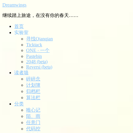
Dreamwings
继续踏上旅途，在没有你的春天……
首页
实验室
寻找Qianqian
Ticktack
ONE · 一个
Pastebin
2048 (beta)
Reversi (beta)
读者墙
碎碎念
计划簿
归档栏
算法栏
分类
唯心记
陌、雨
任意门
代码控