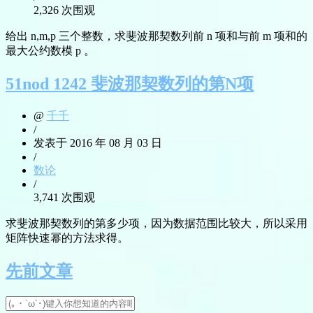
2,326 次围观
给出 n,m,p 三个整数，求斐波那契数列前 n 项和与前 m 项和的
最大公约数模 p 。
51nod 1242 斐波那契数列的第N项
@
千千
/
发表于 2016 年 08 月 03 日
/
数论
/
3,741 次围观
求斐波那契数列的第多少项，因为数据范围比较大，所以采用
矩阵快速幂的方法求得。
先前文章