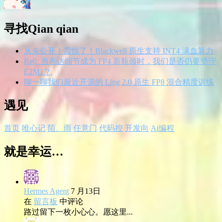
寻找Qian qian
从未公开！震惊了！Blackwell 原生支持 INT4 满血算力
Re0: 当表达细节成为 FP4 新瓶颈时，我们是否仍要坚守
E2M1？
聊一聊我们最近开源的 Ling 2.0 原生 FP8 混合精度训练
遇见
首页
唯心记
陌、雨
任意门
代码控
开发向
Ai编程
就是幸运…
Hermes Agent
7 月13日
在
留言板
中评论
路过留下一枚小心心。愿这里...