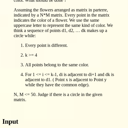
color. What should be done ?
Assuming the flowers arranged as matrix in parterre,
indicated by a N*M matrix. Every point in the matrix
indicates the color of a flower. We use the same
uppercase letter to represent the same kind of color. We
think a sequence of points d1, d2, … dk makes up a
circle while:
Every point is different.
k >= 4
All points belong to the same color.
For 1 <= i <= k-1, di is adjacent to di+1 and dk is
adjacent to d1. ( Point x is adjacent to Point y
while they have the common edge).
N, M <= 50. Judge if there is a circle in the given
matrix.
Input