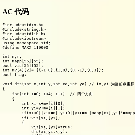
AC 代码
#include<stdio.h>

#include<string.h>

#include<stdlib.h>

#include<iostream>

using namespace std;

#define MAXX 110000

int n,m;

int mapp[55][55];

bool vis[55][55];

int mv[4][2]= {{-1,0},{1,0},{0,-1},{0,1}};

bool flag;

void dfs(int x,int y,int xa,int ya) // (x,y) 为当前点
{

    for(int i=0; i<4; i++)  // 四个方向

    {

        int xi=x+mv[i][0];

        int yi=y+mv[i][1];

        if(xi<0||xi>=n||yi<0||yi>=m||mapp[xi][yi]!=m
        if(!vis[xi][yi])

        {

            vis[xi][yi]=true;

            dfs(xi,yi,x,y);
