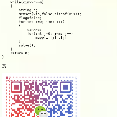
    while(cin>>n>>m)

    {

        string c;

        memset(vis,false,sizeof(vis));

        flag=false;

        for(int i=0; i<n; i++)

        {

            cin>>c;

            for(int j=0; j<m; j++)

                mapp[i][j]=c[j];

        }

        solve();

    }

    return 0;

赏