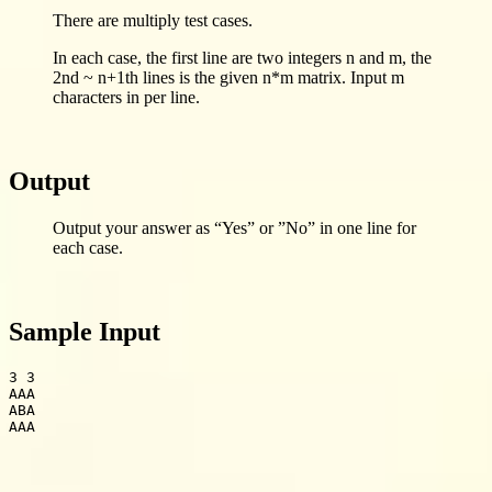
There are multiply test cases.
In each case, the first line are two integers n and m, the
2nd ~ n+1th lines is the given n*m matrix. Input m
characters in per line.
Output
Output your answer as “Yes” or ”No” in one line for
each case.
Sample Input
3 3

AAA

ABA
