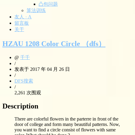
凸包问题
算法训练
友人 · A
留言板
关于
HZAU 1208 Color Circle （dfs）
@
千千
/
发表于 2017 年 04 月 26 日
/
DFS搜索
/
2,261 次围观
Description
There are colorful flowers in the parterre in front of the
door of college and form many beautiful patterns. Now,
you want to find a circle consist of flowers with same