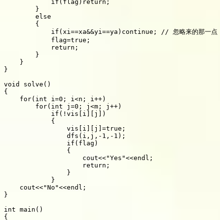
            if(flag)return;

        }

        else

        {

            if(xi==xa&&yi==ya)continue; // 忽
            flag=true;

            return;

        }

    }

}

void solve()

{

    for(int i=0; i<n; i++)

        for(int j=0; j<m; j++)

            if(!vis[i][j])

            {

                vis[i][j]=true;

                dfs(i,j,-1,-1);

                if(flag)

                {

                    cout<<"Yes"<<endl;

                    return;

                }

            }

    cout<<"No"<<endl;

}

int main()

{
