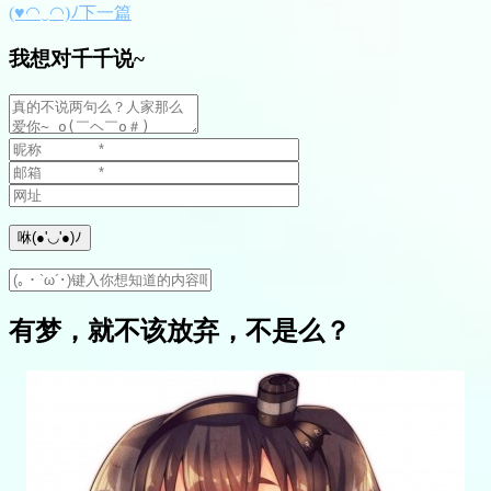
(♥◠‿◠)ﾉ下一篇
我想对千千说~
有梦，就不该放弃，不是么？