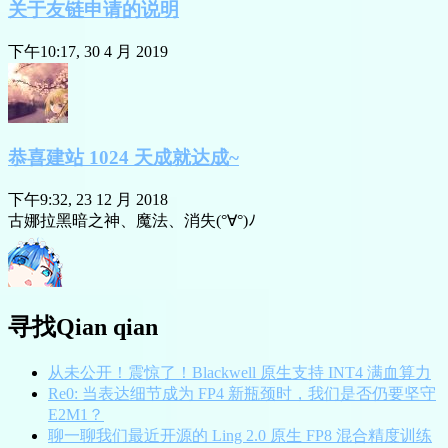
关于友链申请的说明
下午10:17, 30 4 月 2019
恭喜建站 1024 天成就达成~
下午9:32, 23 12 月 2018
古娜拉黑暗之神、魔法、消失(°∀°)ﾉ
寻找Qian qian
从未公开！震惊了！Blackwell 原生支持 INT4 满血算力
Re0: 当表达细节成为 FP4 新瓶颈时，我们是否仍要坚守
E2M1？
聊一聊我们最近开源的 Ling 2.0 原生 FP8 混合精度训练