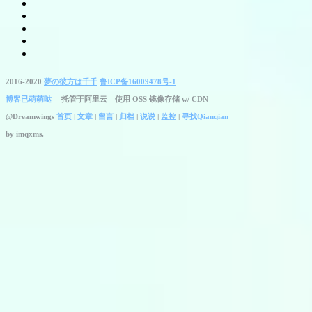
2016-2020
夢の彼方は千千
鲁ICP备16009478号-1
博客已萌萌哒
托管于阿里云 使用 OSS 镜像存储 w/ CDN
@Dreamwings
首页
|
文章
|
留言
|
归档
|
说说
|
监控
|
寻找Qianqian
by
imqxms.