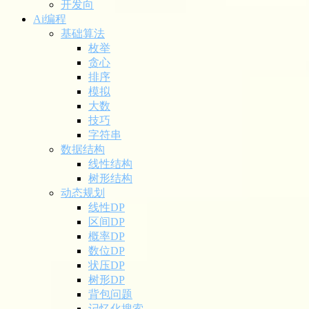
开发向
Ai编程
基础算法
枚举
贪心
排序
模拟
大数
技巧
字符串
数据结构
线性结构
树形结构
动态规划
线性DP
区间DP
概率DP
数位DP
状压DP
树形DP
背包问题
记忆化搜索