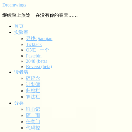
Dreamwings
继续踏上旅途，在没有你的春天……
首页
实验室
寻找Qianqian
Ticktack
ONE · 一个
Pastebin
2048 (beta)
Reversi (beta)
读者墙
碎碎念
计划簿
归档栏
算法栏
分类
唯心记
陌、雨
任意门
代码控