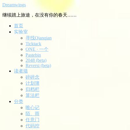
Dreamwings
继续踏上旅途，在没有你的春天……
首页
实验室
寻找Qianqian
Ticktack
ONE · 一个
Pastebin
2048 (beta)
Reversi (beta)
读者墙
碎碎念
计划簿
归档栏
算法栏
分类
唯心记
陌、雨
任意门
代码控