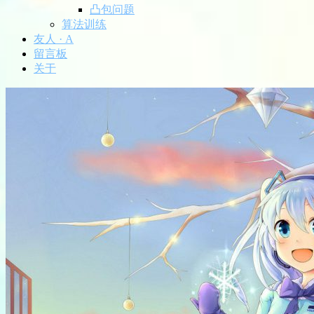
凸包问题
算法训练
友人 · A
留言板
关于