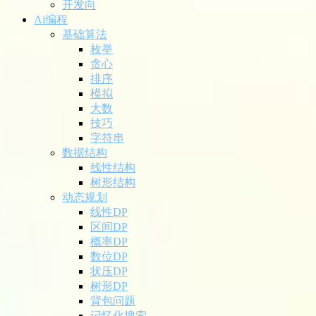
开发向
Ai编程
基础算法
枚举
贪心
排序
模拟
大数
技巧
字符串
数据结构
线性结构
树形结构
动态规划
线性DP
区间DP
概率DP
数位DP
状压DP
树形DP
背包问题
记忆化搜索