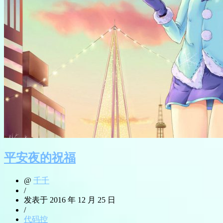
平安夜的祝福
@
千千
/
发表于 2016 年 12 月 25 日
/
代码控