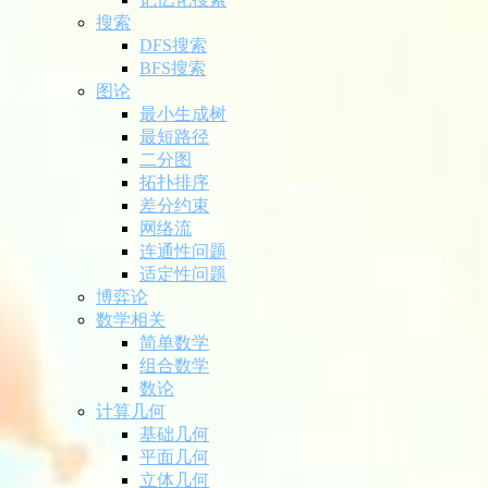
搜索
DFS搜索
BFS搜索
图论
最小生成树
最短路径
二分图
拓扑排序
差分约束
网络流
连通性问题
适定性问题
博弈论
数学相关
简单数学
组合数学
数论
计算几何
基础几何
平面几何
立体几何