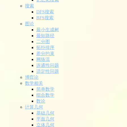
搜索
DFS搜索
BFS搜索
图论
最小生成树
最短路径
二分图
拓扑排序
差分约束
网络流
连通性问题
适定性问题
博弈论
数学相关
简单数学
组合数学
数论
计算几何
基础几何
平面几何
立体几何