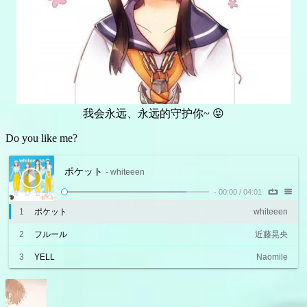
我会永远、永远的守护你~ 😝
Do you like me?
ポケット
- whiteeen
-
00:00
/
04:01
1
ポケット
whiteeen
2
フルール
近藤晃央
3
YELL
Naomile