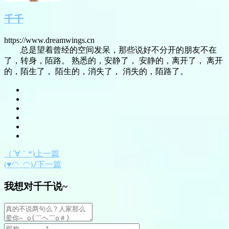
千千
https://www.dreamwings.cn
总是望着曾经的空间发呆，那些说好不分开的朋友不在
了，转身，陌路。 熟悉的，安静了， 安静的，离开了， 离开
的，陌生了， 陌生的，消失了， 消失的，陌路了。
（´∀｀*)上一篇
(♥◠‿◠)ﾉ下一篇
我想对千千说~