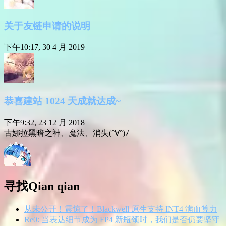
关于友链申请的说明
下午10:17, 30 4 月 2019
恭喜建站 1024 天成就达成~
下午9:32, 23 12 月 2018
古娜拉黑暗之神、魔法、消失(°∀°)ﾉ
寻找Qian qian
从未公开！震惊了！Blackwell 原生支持 INT4 满血算力
Re0: 当表达细节成为 FP4 新瓶颈时，我们是否仍要坚守