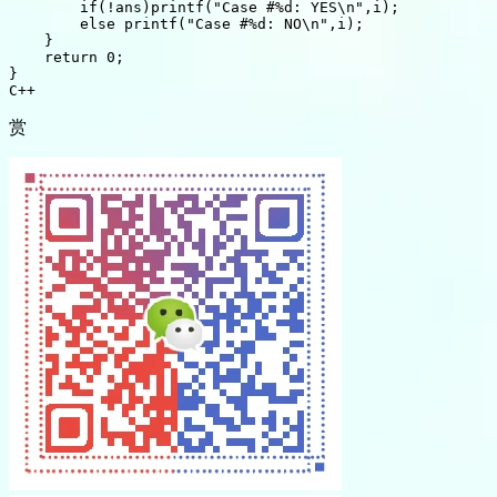
if
(
!
ans
)
printf
(
"Case #%d: YES\n"
,
i
)
;
else
printf
(
"Case #%d: NO\n"
,
i
)
;
}
return
0
;
}
C++
赏