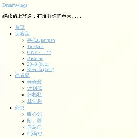
Dreamwings
继续踏上旅途，在没有你的春天……
首页
实验室
寻找Qianqian
Ticktack
ONE · 一个
Pastebin
2048 (beta)
Reversi (beta)
读者墙
碎碎念
计划簿
归档栏
算法栏
分类
唯心记
陌、雨
任意门
代码控