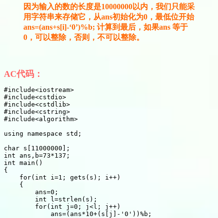
因为输入的数的长度是10000000以内，我们只能采
用字符串来存储它，
从ans初始化为0，最低位开始
ans=(ans+s[i]-‘0’)%b;
计算到最后，如果ans 等于
0，可以整除，
否则，不可以整除。
AC代码：
#
include
<iostream>
#
include
<cstdio>
#
include
<cstdlib>
#
include
<cstring>
#
include
<algorithm>
using
namespace
 std
;
char
 s
[
11000000
]
;
int
 ans
,
b
=
73
*
137
;
int
main
(
)
{
for
(
int
 i
=
1
;
gets
(
s
)
;
 i
++
)
{
        ans
=
0
;
int
 l
=
strlen
(
s
)
;
for
(
int
 j
=
0
;
 j
<
l
;
 j
++
)
            ans
=
(
ans
*
10
+
(
s
[
j
]
-
'0'
)
)
%
b
;