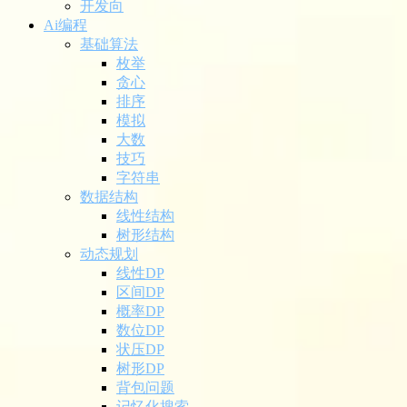
开发向
Ai编程
基础算法
枚举
贪心
排序
模拟
大数
技巧
字符串
数据结构
线性结构
树形结构
动态规划
线性DP
区间DP
概率DP
数位DP
状压DP
树形DP
背包问题
记忆化搜索