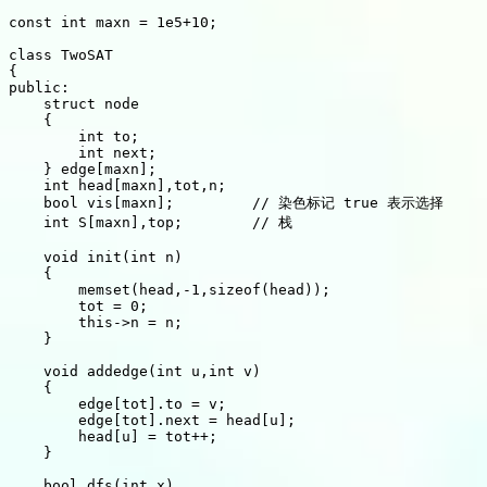
const int maxn = 1e5+10;

class TwoSAT

{

public:

    struct node

    {

        int to;

        int next;

    } edge[maxn];

    int head[maxn],tot,n;

    bool vis[maxn];         // 染色标记 true 表示选择

    int S[maxn],top;        // 栈

    void init(int n)

    {

        memset(head,-1,sizeof(head));

        tot = 0;

        this->n = n;

    }

    void addedge(int u,int v)

    {

        edge[tot].to = v;

        edge[tot].next = head[u];

        head[u] = tot++;

    }

    bool dfs(int x)
