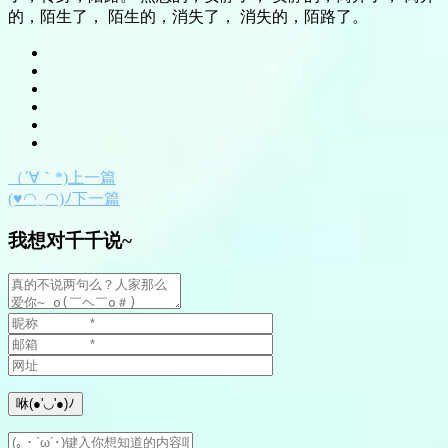
的，陌生了， 陌生的，消失了， 消失的，陌路了。
（´∀｀*)上一篇
(♥◠‿◠)ﾉ下一篇
我想对千千说~