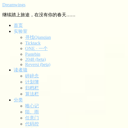
Dreamwings
继续踏上旅途，在没有你的春天……
首页
实验室
寻找Qianqian
Ticktack
ONE · 一个
Pastebin
2048 (beta)
Reversi (beta)
读者墙
碎碎念
计划簿
归档栏
算法栏
分类
唯心记
陌、雨
任意门
代码控