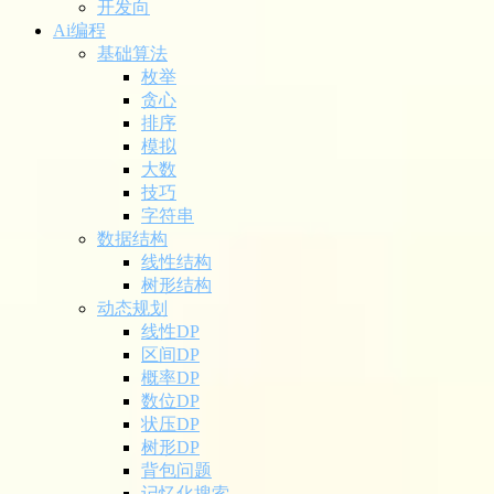
开发向
Ai编程
基础算法
枚举
贪心
排序
模拟
大数
技巧
字符串
数据结构
线性结构
树形结构
动态规划
线性DP
区间DP
概率DP
数位DP
状压DP
树形DP
背包问题
记忆化搜索