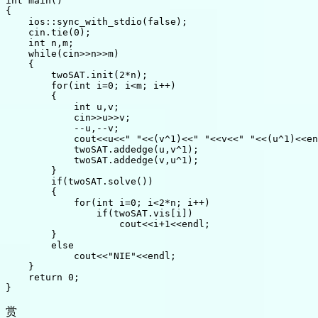
int main()

{

    ios::sync_with_stdio(false);

    cin.tie(0);

    int n,m;

    while(cin>>n>>m)

    {

        twoSAT.init(2*n);

        for(int i=0; i<m; i++)

        {

            int u,v;

            cin>>u>>v;

            --u,--v;

            cout<<u<<" "<<(v^1)<<" "<<v<<" "<<(u^1)<<en
            twoSAT.addedge(u,v^1);

            twoSAT.addedge(v,u^1);

        }

        if(twoSAT.solve())

        {

            for(int i=0; i<2*n; i++)

                if(twoSAT.vis[i])

                    cout<<i+1<<endl;

        }

        else

            cout<<"NIE"<<endl;

    }

    return 0;

赏