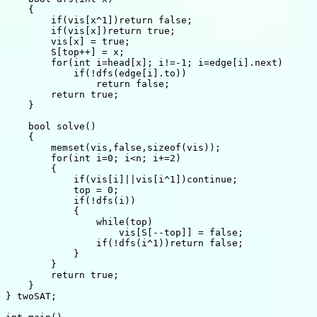
    {

        if(vis[x^1])return false;

        if(vis[x])return true;

        vis[x] = true;

        S[top++] = x;

        for(int i=head[x]; i!=-1; i=edge[i].next)

            if(!dfs(edge[i].to))

                return false;

        return true;

    }

    bool solve()

    {

        memset(vis,false,sizeof(vis));

        for(int i=0; i<n; i+=2)

        {

            if(vis[i]||vis[i^1])continue;

            top = 0;

            if(!dfs(i))

            {

                while(top)

                    vis[S[--top]] = false;

                if(!dfs(i^1))return false;

            }

        }

        return true;

    }

} twoSAT;
