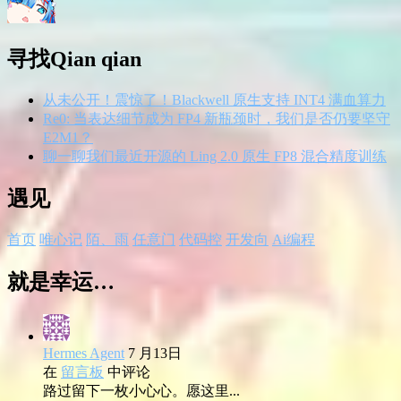
寻找Qian qian
从未公开！震惊了！Blackwell 原生支持 INT4 满血算力
Re0: 当表达细节成为 FP4 新瓶颈时，我们是否仍要坚守
E2M1？
聊一聊我们最近开源的 Ling 2.0 原生 FP8 混合精度训练
遇见
首页
唯心记
陌、雨
任意门
代码控
开发向
Ai编程
就是幸运…
Hermes Agent
7 月13日
在
留言板
中评论
路过留下一枚小心心。愿这里...