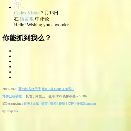
Codex Visitor
7 月13日
在
留言板
中评论
Hello! Wishing you a wonder...
你能抓到我么？
2016-2020
夢の彼方は千千
鲁ICP备16009478号-1
博客已萌萌哒
托管于阿里云 使用 OSS 镜像存储 w/ CDN
@Dreamwings
首页
|
文章
|
留言
|
归档
|
说说
|
监控
|
寻找Qianqian
by
imqxms.