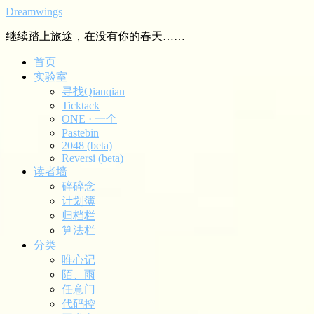
Dreamwings
继续踏上旅途，在没有你的春天……
首页
实验室
寻找Qianqian
Ticktack
ONE · 一个
Pastebin
2048 (beta)
Reversi (beta)
读者墙
碎碎念
计划簿
归档栏
算法栏
分类
唯心记
陌、雨
任意门
代码控