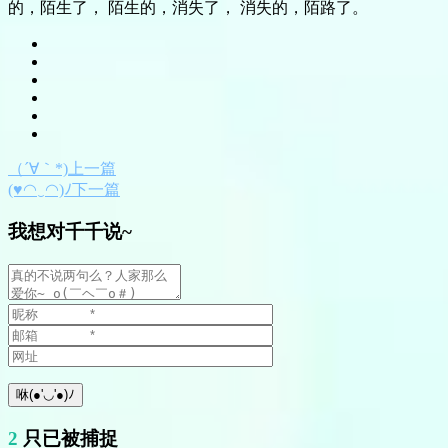
的，陌生了， 陌生的，消失了， 消失的，陌路了。
（´∀｀*)上一篇
(♥◠‿◠)ﾉ下一篇
我想对千千说~
2
只已被捕捉