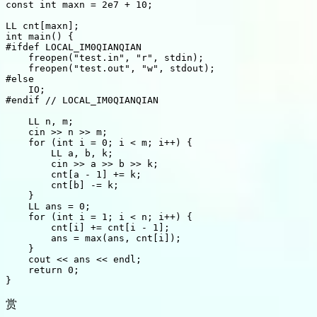
const int maxn = 2e7 + 10;

LL cnt[maxn];

int main() {

#ifdef LOCAL_IM0QIANQIAN

    freopen("test.in", "r", stdin);

    freopen("test.out", "w", stdout);

#else

    IO;

#endif // LOCAL_IM0QIANQIAN

    LL n, m;

    cin >> n >> m;

    for (int i = 0; i < m; i++) {

        LL a, b, k;

        cin >> a >> b >> k;

        cnt[a - 1] += k;

        cnt[b] -= k;

    }

    LL ans = 0;

    for (int i = 1; i < n; i++) {

        cnt[i] += cnt[i - 1];

        ans = max(ans, cnt[i]);

    }

    cout << ans << endl;

    return 0;

赏