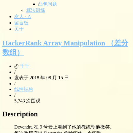
凸包问题
算法训练
友人 · A
留言板
关于
HackerRank Array Manipulation （差分
数组）
@
千千
/
发表于 2018 年 08 月 15 日
/
线性结构
/
5,743 次围观
Description
Devendra 在 9 号云上看到了他的教练朝他微笑。