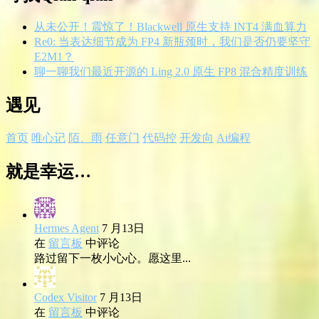
从未公开！震惊了！Blackwell 原生支持 INT4 满血算力
Re0: 当表达细节成为 FP4 新瓶颈时，我们是否仍要坚守
E2M1？
聊一聊我们最近开源的 Ling 2.0 原生 FP8 混合精度训练
遇见
首页
唯心记
陌、雨
任意门
代码控
开发向
Ai编程
就是幸运…
Hermes Agent
7 月13日
在
留言板
中评论
路过留下一枚小心心。愿这里...
Codex Visitor
7 月13日
在
留言板
中评论