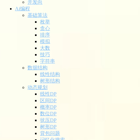
开发向
Ai编程
基础算法
枚举
贪心
排序
模拟
大数
技巧
字符串
数据结构
线性结构
树形结构
动态规划
线性DP
区间DP
概率DP
数位DP
状压DP
树形DP
背包问题
记忆化搜索