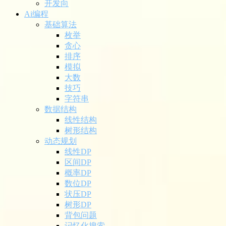
开发向
Ai编程
基础算法
枚举
贪心
排序
模拟
大数
技巧
字符串
数据结构
线性结构
树形结构
动态规划
线性DP
区间DP
概率DP
数位DP
状压DP
树形DP
背包问题
记忆化搜索