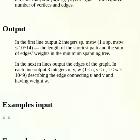
number of vertices and edges.
Output
In the first line output 2 integers sp, mstw (1 ≤ sp, mstw
≤ 10^14) — the length of the shortest path and the sum
of edges’ weights in the minimum spanning tree.
In the next m lines output the edges of the graph. In
each line output 3 integers u, v, w (1 ≤ u, v ≤ n, 1 ≤ w ≤
10^9) describing the edge connecting u and v and
having weight w.
Examples input