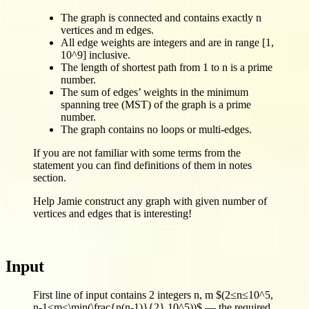
The graph is connected and contains exactly n
vertices and m edges.
All edge weights are integers and are in range [1,
10^9] inclusive.
The length of shortest path from 1 to n is a prime
number.
The sum of edges’ weights in the minimum
spanning tree (MST) of the graph is a prime
number.
The graph contains no loops or multi-edges.
If you are not familiar with some terms from the
statement you can find definitions of them in notes
section.
Help Jamie construct any graph with given number of
vertices and edges that is interesting!
Input
First line of input contains 2 integers n, m $(2≤n≤10^5,
n-1≤m≤\min(\frac{n(n-1)}{2},10^5))$ — the required