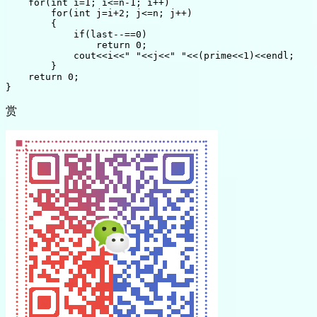
    for(int i=1; i<=n-1; i++)

        for(int j=i+2; j<=n; j++)

        {

            if(last--==0)

                return 0;

            cout<<i<<" "<<j<<" "<<(prime<<1)<<endl;

        }

    return 0;

赏