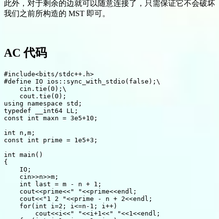
此外，对于剩余的边就可以随意连接了，只需保证它不会破坏
我们之前所构造的 MST 即可。
AC 代码
#include<bits/stdc++.h>

#define IO ios::sync_with_stdio(false);\

    cin.tie(0);\

    cout.tie(0);

using namespace std;

typedef __int64 LL;

const int maxn = 3e5+10;

int n,m;

const int prime = 1e5+3;

int main()

{

    IO;

    cin>>n>>m;

    int last = m - n + 1;

    cout<<prime<<" "<<prime<<endl;

    cout<<"1 2 "<<prime - n + 2<<endl;

    for(int i=2; i<=n-1; i++)

        cout<<i<<" "<<i+1<<" "<<1<<endl;
