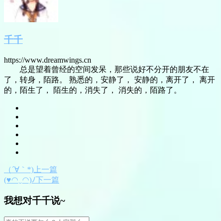
千千
https://www.dreamwings.cn
总是望着曾经的空间发呆，那些说好不分开的朋友不在
了，转身，陌路。 熟悉的，安静了， 安静的，离开了， 离开
的，陌生了， 陌生的，消失了， 消失的，陌路了。
（´∀｀*)上一篇
(♥◠‿◠)ﾉ下一篇
我想对千千说~