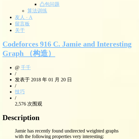
凸包问题
算法训练
友人 · A
留言板
关于
Codeforces 916 C. Jamie and Interesting
Graph （构造）
@
千千
/
发表于 2018 年 01 月 20 日
/
技巧
/
2,576 次围观
Description
Jamie has recently found undirected weighted graphs
with the following properties very interesting: