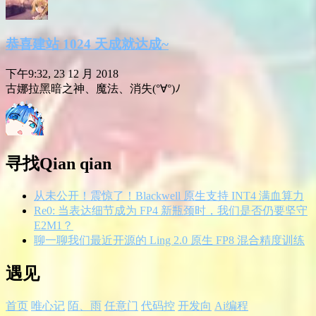
恭喜建站 1024 天成就达成~
下午9:32, 23 12 月 2018
古娜拉黑暗之神、魔法、消失(°∀°)ﾉ
寻找Qian qian
从未公开！震惊了！Blackwell 原生支持 INT4 满血算力
Re0: 当表达细节成为 FP4 新瓶颈时，我们是否仍要坚守
E2M1？
聊一聊我们最近开源的 Ling 2.0 原生 FP8 混合精度训练
遇见
首页
唯心记
陌、雨
任意门
代码控
开发向
Ai编程