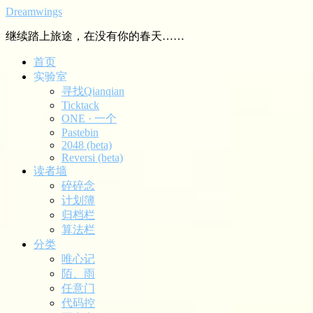
Dreamwings
继续踏上旅途，在没有你的春天……
首页
实验室
寻找Qianqian
Ticktack
ONE · 一个
Pastebin
2048 (beta)
Reversi (beta)
读者墙
碎碎念
计划簿
归档栏
算法栏
分类
唯心记
陌、雨
任意门
代码控