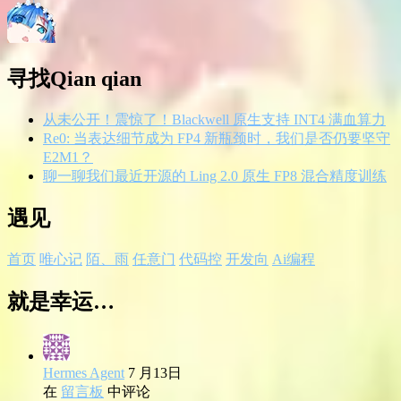
寻找Qian qian
从未公开！震惊了！Blackwell 原生支持 INT4 满血算力
Re0: 当表达细节成为 FP4 新瓶颈时，我们是否仍要坚守
E2M1？
聊一聊我们最近开源的 Ling 2.0 原生 FP8 混合精度训练
遇见
首页
唯心记
陌、雨
任意门
代码控
开发向
Ai编程
就是幸运…
Hermes Agent
7 月13日
在
留言板
中评论