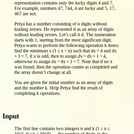
representation contains only the lucky digits 4 and 7.
For example, numbers 47, 744, 4 are lucky and 5, 17,
467 are not.
Petya has a number consisting of n digits without
leading zeroes. He represented it as an array of digits
without leading zeroes. Let’s call it d. The numeration
starts with 1, starting from the most significant digit.
Petya wants to perform the following operation k times:
find the minimum x (1 ≤ x < n) such that dx = 4 and dx
+ 1 = 7, if x is odd, then to assign dx = dx + 1 = 4,
otherwise to assign dx = dx + 1 = 7. Note that if no x
was found, then the operation counts as completed and
the array doesn’t change at all.
You are given the initial number as an array of digits
and the number k. Help Petya find the result of
completing k operations.
Input
The first line contains two integers n and k (1 ≤ n ≤
10^5, 0 ≤ k ≤ 10^9) — the number of digits in the