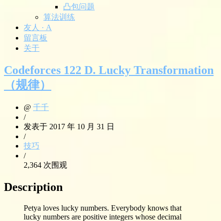
凸包问题
算法训练
友人 · A
留言板
关于
Codeforces 122 D. Lucky Transformation
（规律）
@
千千
/
发表于 2017 年 10 月 31 日
/
技巧
/
2,364 次围观
Description
Petya loves lucky numbers. Everybody knows that
lucky numbers are positive integers whose decimal