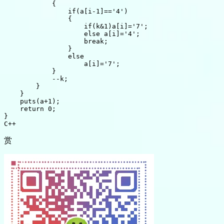
{
if
(
a
[
i
-1
]
==
'4'
)
{
if
(
k
&
1
)
a
[
i
]
=
'7'
;
else
 a
[
i
]
=
'4'
;
break
;
}
else
                    a
[
i
]
=
'7'
;
}
--
k
;
}
}
puts
(
a
+
1
)
;
return
0
;
}
C++
赏