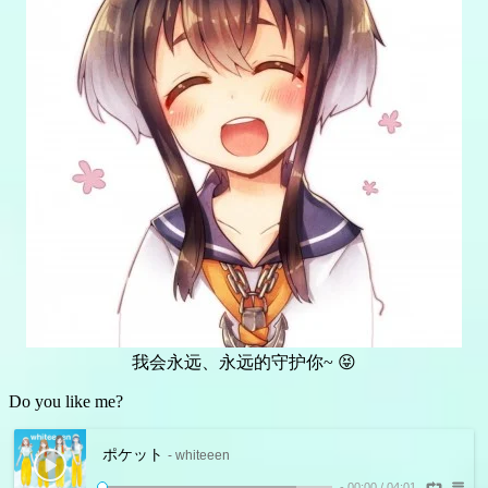
我会永远、永远的守护你~ 😝
Do you like me?
ポケット
- whiteeen
-
00:00
/
04:01