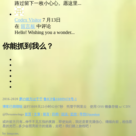
路过留下一枚小心心。愿这里...
Codex Visitor
7 月13日
在
留言板
中评论
Hello! Wishing you a wonder...
你能抓到我么？
2016-2020
夢の彼方は千千
鲁ICP备16009478号-1
博客已萌萌哒
运行3809天22小时42分8秒
托管于阿里云 使用 OSS 镜像存储 w/ CDN
@Dreamwings
首页
|
文章
|
留言
|
归档
|
说说
|
监控
|
寻找Qianqian
或许前方只有...伸手不见五指的夜路，即使如此，我还是要充满信心、继续向前，相信星
星的光芒...多少会照亮前方的道路，走吧！我们踏上旅程吧！
by
imqxms.