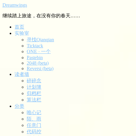
Dreamwings
继续踏上旅途，在没有你的春天……
首页
实验室
寻找Qianqian
Ticktack
ONE · 一个
Pastebin
2048 (beta)
Reversi (beta)
读者墙
碎碎念
计划簿
归档栏
算法栏
分类
唯心记
陌、雨
任意门
代码控