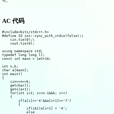
可。
AC 代码
#
include
<bits/stdc++.h>
#
define
 IO ios::sync_with_stdio(false);\

    cin.tie(0);\

    cout.tie(0);
using
namespace
 std
;
typedef
long
long
 ll
;
const
int
 maxn 
=
1e5
+
10
;
int
 n
,
k
;
char
 a
[
maxn
]
;
int
main
(
)
{
    cin
>>
n
>>
k
;
getchar
(
)
;
gets
(
a
+
1
)
;
for
(
int
 i
=
1
;
 i
<=
n
-1
&&
k
;
 i
++
)
{
if
(
a
[
i
]
==
'4'
&&
a
[
i
+
1
]
==
'7'
)
{
if
(
i
&
1
)
a
[
i
+
1
]
=
'4'
;
else