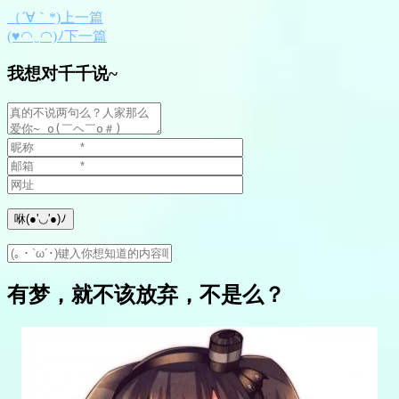
（´∀｀*)上一篇
(♥◠‿◠)ﾉ下一篇
我想对千千说~
有梦，就不该放弃，不是么？