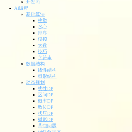
开发向
Ai编程
基础算法
枚举
贪心
排序
模拟
大数
技巧
字符串
数据结构
线性结构
树形结构
动态规划
线性DP
区间DP
概率DP
数位DP
状压DP
树形DP
背包问题
记忆化搜索