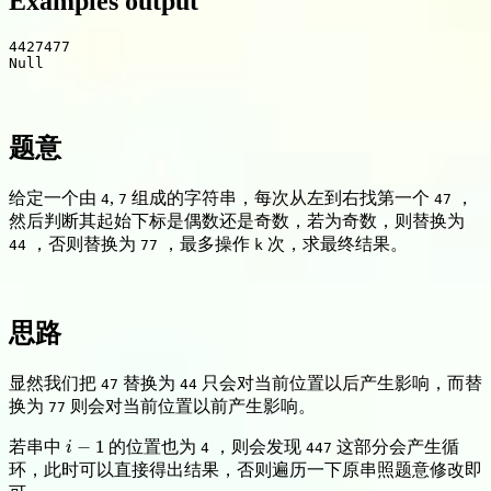
Examples output
Null
题意
给定一个由
,
组成的字符串，每次从左到右找第一个
，
4
7
47
然后判断其起始下标是偶数还是奇数，若为奇数，则替换为
，否则替换为
，最多操作
次，求最终结果。
44
77
k
思路
显然我们把
替换为
只会对当前位置以后产生影响，而替
47
44
换为
则会对当前位置以前产生影响。
77
−
1
若串中
的位置也为
，则会发现
这部分会产生循
i
−
1
i
4
447
环，此时可以直接得出结果，否则遍历一下原串照题意修改即