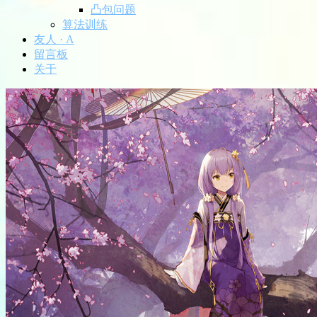
凸包问题
算法训练
友人 · A
留言板
关于