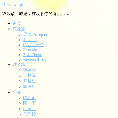
Dreamwings
继续踏上旅途，在没有你的春天……
首页
实验室
寻找Qianqian
Ticktack
ONE · 一个
Pastebin
2048 (beta)
Reversi (beta)
读者墙
碎碎念
计划簿
归档栏
算法栏
分类
唯心记
陌、雨
任意门
代码控