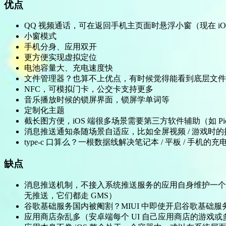
优点
QQ 视频通话，可在返回手机主页面时悬浮小窗（现在 iO
小窗模式
手机分身、应用双开
更方便实现虚拟定位
电池容量大、充电速度快
文件管理器？也算不上优点，有时候觉得能看到底层文件
NFC，可模拟门卡，公交卡支持更多
音乐播放时候的锁屏界面，锁屏学单词等
定制化主题
截长图方便，iOS 端很多场景需要第三方软件辅助（如 Pic
消息推送通知条随场景自适应，比如全屏视频 / 游戏时的
type-c 口算么？一根数据线解决笔记本 / 平板 / 手机的充
缺点
消息推送机制，不接入系统推送服务的应用自身维护一个
无推送，它们都走 GMS）
谷歌基础服务国内被阉割？MIUI 中即使开启谷歌基础服
应用商店杂乱多（安卓端每个 UI 自己应用商店的游