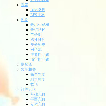
搜索
DFS搜索
BFS搜索
图论
最小生成树
最短路径
二分图
拓扑排序
差分约束
网络流
连通性问题
适定性问题
博弈论
数学相关
简单数学
组合数学
数论
计算几何
基础几何
平面几何
立体几何