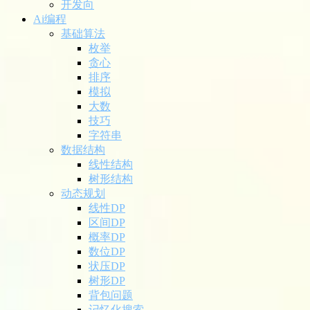
开发向
Ai编程
基础算法
枚举
贪心
排序
模拟
大数
技巧
字符串
数据结构
线性结构
树形结构
动态规划
线性DP
区间DP
概率DP
数位DP
状压DP
树形DP
背包问题
记忆化搜索