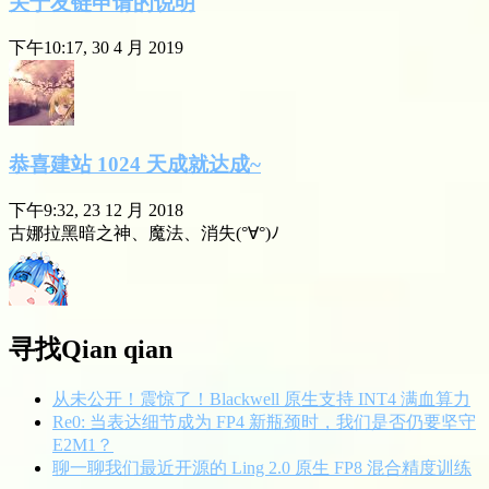
关于友链申请的说明
下午10:17, 30 4 月 2019
恭喜建站 1024 天成就达成~
下午9:32, 23 12 月 2018
古娜拉黑暗之神、魔法、消失(°∀°)ﾉ
寻找Qian qian
从未公开！震惊了！Blackwell 原生支持 INT4 满血算力
Re0: 当表达细节成为 FP4 新瓶颈时，我们是否仍要坚守
E2M1？
聊一聊我们最近开源的 Ling 2.0 原生 FP8 混合精度训练