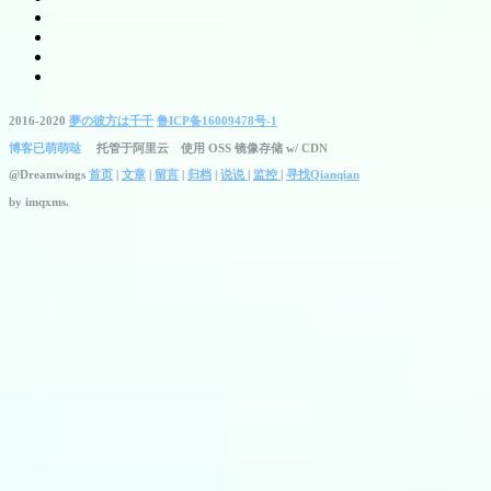
2016-2020
夢の彼方は千千
鲁ICP备16009478号-1
博客已萌萌哒
托管于阿里云 使用 OSS 镜像存储 w/ CDN
@Dreamwings
首页
|
文章
|
留言
|
归档
|
说说
|
监控
|
寻找Qianqian
by
imqxms.