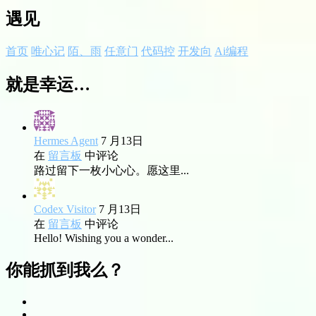
遇见
首页
唯心记
陌、雨
任意门
代码控
开发向
Ai编程
就是幸运…
Hermes Agent
7 月13日
在
留言板
中评论
路过留下一枚小心心。愿这里...
Codex Visitor
7 月13日
在
留言板
中评论
Hello! Wishing you a wonder...
你能抓到我么？