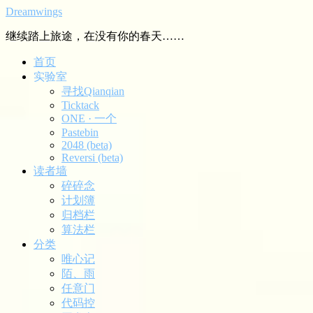
Dreamwings
继续踏上旅途，在没有你的春天……
首页
实验室
寻找Qianqian
Ticktack
ONE · 一个
Pastebin
2048 (beta)
Reversi (beta)
读者墙
碎碎念
计划簿
归档栏
算法栏
分类
唯心记
陌、雨
任意门
代码控