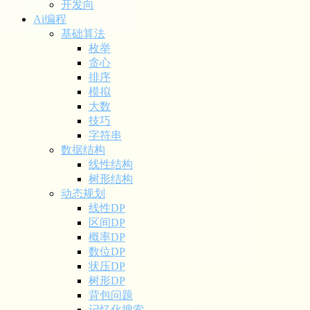
开发向
Ai编程
基础算法
枚举
贪心
排序
模拟
大数
技巧
字符串
数据结构
线性结构
树形结构
动态规划
线性DP
区间DP
概率DP
数位DP
状压DP
树形DP
背包问题
记忆化搜索