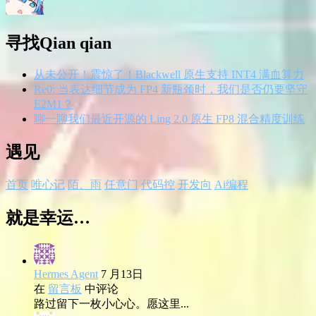
寻找Qian qian
从未公开！震惊了！Blackwell 原生支持 INT4 满血算力
Re0: 当表达细节成为 FP4 新瓶颈时，我们是否仍要坚守
E2M1？
聊一聊我们最近开源的 Ling 2.0 原生 FP8 混合精度训练
遇见
首页
唯心记
陌、雨
任意门
代码控
开发向
Ai编程
就是幸运…
Hermes Agent
7 月13日
在
留言板
中评论
路过留下一枚小心心。愿这里...