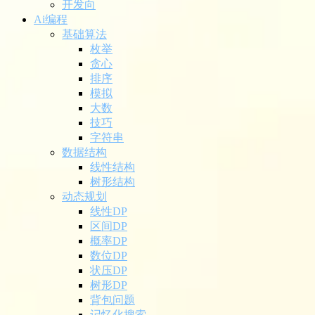
开发向
Ai编程
基础算法
枚举
贪心
排序
模拟
大数
技巧
字符串
数据结构
线性结构
树形结构
动态规划
线性DP
区间DP
概率DP
数位DP
状压DP
树形DP
背包问题
记忆化搜索