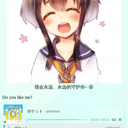
我会永远、永远的守护你~ 😝
Do you like me?
ポケット
- whiteeen
-
00:00
/
04:01