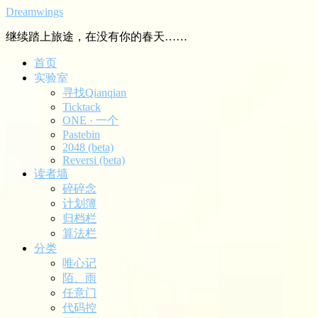
Dreamwings
继续踏上旅途，在没有你的春天……
首页
实验室
寻找Qianqian
Ticktack
ONE · 一个
Pastebin
2048 (beta)
Reversi (beta)
读者墙
碎碎念
计划簿
归档栏
算法栏
分类
唯心记
陌、雨
任意门
代码控