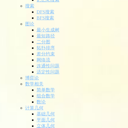
搜索
DFS搜索
BFS搜索
图论
最小生成树
最短路径
二分图
拓扑排序
差分约束
网络流
连通性问题
适定性问题
博弈论
数学相关
简单数学
组合数学
数论
计算几何
基础几何
平面几何
立体几何