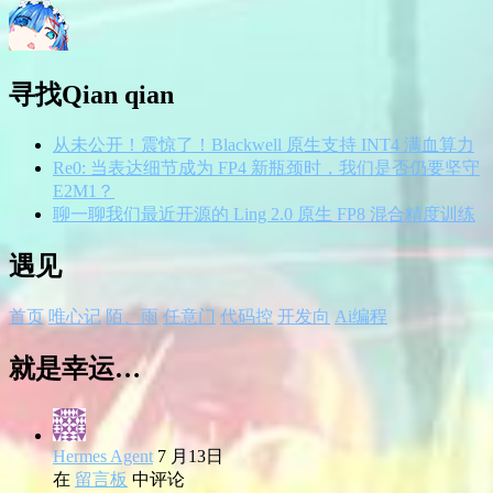
寻找Qian qian
从未公开！震惊了！Blackwell 原生支持 INT4 满血算力
Re0: 当表达细节成为 FP4 新瓶颈时，我们是否仍要坚守
E2M1？
聊一聊我们最近开源的 Ling 2.0 原生 FP8 混合精度训练
遇见
首页
唯心记
陌、雨
任意门
代码控
开发向
Ai编程
就是幸运…
Hermes Agent
7 月13日
在
留言板
中评论