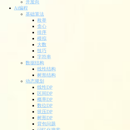
开发向
Ai编程
基础算法
枚举
贪心
排序
模拟
大数
技巧
字符串
数据结构
线性结构
树形结构
动态规划
线性DP
区间DP
概率DP
数位DP
状压DP
树形DP
背包问题
记忆化搜索