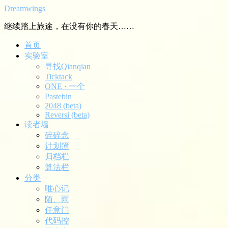
Dreamwings
继续踏上旅途，在没有你的春天……
首页
实验室
寻找Qianqian
Ticktack
ONE · 一个
Pastebin
2048 (beta)
Reversi (beta)
读者墙
碎碎念
计划簿
归档栏
算法栏
分类
唯心记
陌、雨
任意门
代码控