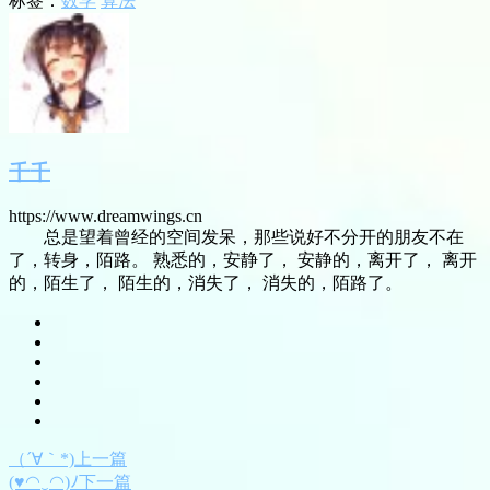
标签：
数学
算法
千千
https://www.dreamwings.cn
总是望着曾经的空间发呆，那些说好不分开的朋友不在
了，转身，陌路。 熟悉的，安静了， 安静的，离开了， 离开
的，陌生了， 陌生的，消失了， 消失的，陌路了。
（´∀｀*)上一篇
(♥◠‿◠)ﾉ下一篇