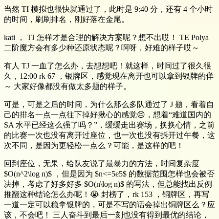
当然 TI 模拟也很快就通过了，此时是 9:40 分，还有 4 个小时
的时间，刷刷排名，刚好落在金尾。
kati ， TJ 怎样才是合理的解决方案呢？想不出哎！ TE Polya
二阶魔方会有多少种还原状态呢？啊呀，好难的样子哎～
有人 TJ 一血了怎么办，去想想吧！就这样，时间过了很久很
久，12:00 rk 67 ，银牌区，感觉现在离开也可以拿到银牌的佯
～ 大家好像都没有做太多题的样子。
可是，可是之后的时间，为什么那么多队通过了 J 题，看着自
己的排名一点一点往下掉好揪心的感觉😣，想着“难道国内的
SA 水平已经这么强了吗？”，缓缓走出赛场，换换心情，之前
的比赛一次也没有离开过座位，也一次也没有拆开过午餐，这
次不同，是因为更轻松一点么？可能，是这样的吧！
回到座位，无果，给队友说了最暴力的方法，时间复杂度
$O(n^2\log n)$ ，但是因为 $n<=5e5$ 的数据范围怎样也会被否
决掉，考虑了好多好多 $O(n\log n)$ 的写法，但总能找出反例
推翻这种结论怎么办呢！😭 封榜了，rk 153 ，铜牌区，再写
一道一定可以稳拿银牌的，可是不写的话会掉出铜牌区么？应
该，不会吧！ 三人奋斗到最后一刻也没有得到最优的结论，