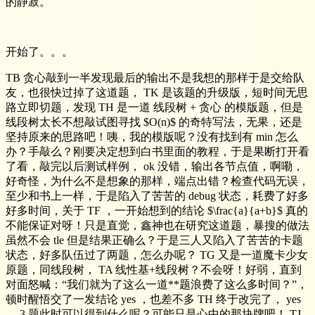
的静寂。
开始了。。。
TB 贪心敲到一半发现最后的输出不是我想的那样于是交给队
友，也很快过掉了这道题， TK 是该题的升级版，短时间无思
路立即切题，发现 TH 是一道 线段树 + 贪心 的模版题，但是
线段树太长不想敲试图寻找 $O(n)$ 的奇特写法，无果，还是
坚持原来的思路吧！咦，我的模版呢？没有找到有 min 怎么
办？手敲么？刚要决定想到白书里面的教程，于是果断打开看
了看，敲完以后测试样例， ok 没错，输出各节点值，啊嘞，
好奇怪，为什么不是想象的那样，端点出错？检查代码无误，
至少和书上一样，于是陷入了苦苦的 debug 状态，耗费了好多
好多时间，关于 TF ，一开始想到的结论 $\frac{a}{a+b}$ 真的
不能保证对呀！只是直觉，鑫神也在研究这道题，暴搜的做法
虽然不会 tle 但是结果正确么？于是三人又陷入了苦苦的卡题
状态，好多队伍过了两题，怎么办呢？ TG 又是一道魔卡少女
原题，同线段树， TA 线性基+线段树？不会呀！好弱，直到
对面怒喊：“我们就为了这么一道**题浪费了这么多时间？”，
顿时醒悟交了一发结论 yes ，也差不多 TH 终于改完了， yes
， 3 题此时可以得到什么呢？可能只是心中的那块牌吧！ TJ