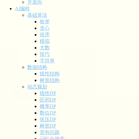
开发向
Ai编程
基础算法
枚举
贪心
排序
模拟
大数
技巧
字符串
数据结构
线性结构
树形结构
动态规划
线性DP
区间DP
概率DP
数位DP
状压DP
树形DP
背包问题
记忆化搜索