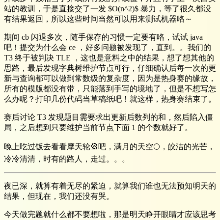
站的教训，于是直接交了一发 $O(n^2)$ 暴力，等了很久都没
有结果返回，所以这些时间当然可以用来测试机器咯～
期间 cb 闪退多次，随手保存的习惯一定要有咯，试试 java
吧！提交为什么会 ce ，好多问题被发现了，直到。。我们的
T3 终于被判决 TLE ，这也是意料之中的结果，想了想其他的
思路，最后发现字典树维护节点可行，仔细确认后每一次的更
新与查询都可以做到常数级的复杂度，因为是热身赛的缘故，
所有的模版都没有带，只能落到手写的境地了，但是不想写怎
么办呢？打印几份代码当草稿纸吧！就这样，热身赛结束了。
赛后讨论 T3 发现题目需要求出更新后数列的和，然后陷入僵
局，之后想到只要维护当前节点下面 1 的个数就好了。
晚上吃过饭去看看摩天轮🎡吧，满月的天空🌕，皎洁的光芒，
冷冷清清，时有的路人，走过。。。
夜已深，就算有着无尽的紧迫，就算我们谁也无法预知明天的
结果，但现在，我们还没有哭。
今天做完题就什么都不要想啦，那是明天睁开眼睛才应该思考