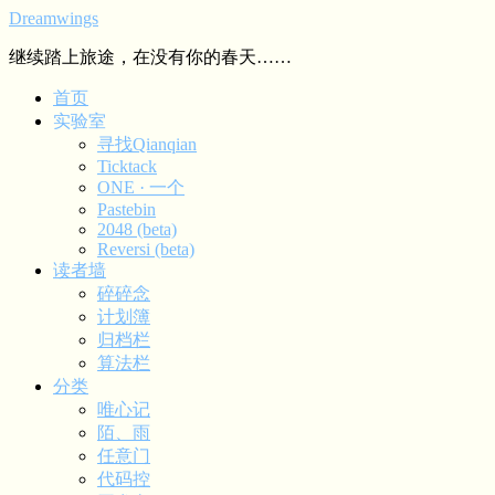
Dreamwings
继续踏上旅途，在没有你的春天……
首页
实验室
寻找Qianqian
Ticktack
ONE · 一个
Pastebin
2048 (beta)
Reversi (beta)
读者墙
碎碎念
计划簿
归档栏
算法栏
分类
唯心记
陌、雨
任意门
代码控