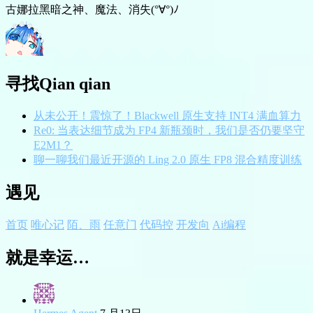
古娜拉黑暗之神、魔法、消失(°∀°)ﾉ
寻找Qian qian
从未公开！震惊了！Blackwell 原生支持 INT4 满血算力
Re0: 当表达细节成为 FP4 新瓶颈时，我们是否仍要坚守
E2M1？
聊一聊我们最近开源的 Ling 2.0 原生 FP8 混合精度训练
遇见
首页
唯心记
陌、雨
任意门
代码控
开发向
Ai编程
就是幸运…