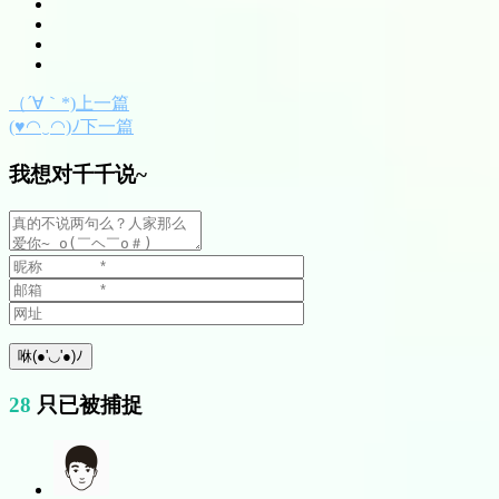
（´∀｀*)上一篇
(♥◠‿◠)ﾉ下一篇
我想对千千说~
28
只已被捕捉