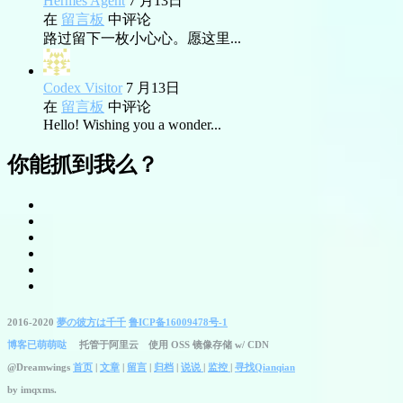
Hermes Agent
7 月13日
在
留言板
中评论
路过留下一枚小心心。愿这里...
Codex Visitor
7 月13日
在
留言板
中评论
Hello! Wishing you a wonder...
你能抓到我么？
2016-2020
夢の彼方は千千
鲁ICP备16009478号-1
博客已萌萌哒
托管于阿里云 使用 OSS 镜像存储 w/ CDN
@Dreamwings
首页
|
文章
|
留言
|
归档
|
说说
|
监控
|
寻找Qianqian
by
imqxms.