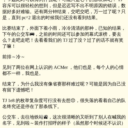
容斥可以很轻松的想到，但是迟迟写不出不明原因的错误，数
据好多好难输。还有两分钟结束，交吧交吧，万一过了呢？只
是，直到 pc^2 退出的时候我们还没有看到结果。
比赛结束了，外面下着小雨，冷冷清清的那种，已知的结果，
下午的公交车🚌，之前的时间还可以参加闭幕式滚榜，要去
么？走吧走吧！去看看我们的 TJ 过了没？过了的话不就有奖
了嘛！
前排～冷～
见到了两位在网上认识的 ACMer ，他们也是，每个人的心情
都不一样，我也是。
结束了，为什么我没有像省赛那样难过呢？可能是因为自己没
有留下遗憾吧！
TJ 1e8 的枚举复杂度可行没有去想😔，很失落的看着自己的队
名终究还是停在了那条线下。
公交车，去往地铁站🚉，这次很清晰的又听到了别人在喊我的
名字，见到啦～装作打招呼的样子（虽然那个时候还不认识）