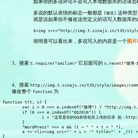
如果你的多说评论不会写入本地数据库的话请忽
多说的默认表情的标志一般都是
这种类型
[微笑]
就是说如果你不修改这些定义的话写入数据库的
$<img src="http://img.t.sinajs.cn/t35/styl
很明显可以看出来，多说写入的内容是一个
图片
3、搜索
它后面写的
S.require("smilies"
s.reset("微博
4、搜索
http://img.t.sinajs.cn/t35/style/images/com
修改整个
为
function
function t(t, s) {

	var i = 0 === e.indexOf("微博") ? "http://img.t.sinajs.cn/t35/style/images/common/face/ext/normal/" + s.replace("_org", "_thumb") : S.STATIC_URL + "/images/smilies/" + s;

	if (0 === e.indexOf("QQ2016")) {

		i = "这里是你的QQ表情包所上传的目录 如：http://www.domain.cn/qq/" + s + ".gif";

	}

        "WordPress" === e && (t = " " + t + " "),

        a +='<li><img src="' + i + '" title="' + _(t) +