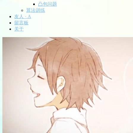
凸包问题
算法训练
友人 · A
留言板
关于