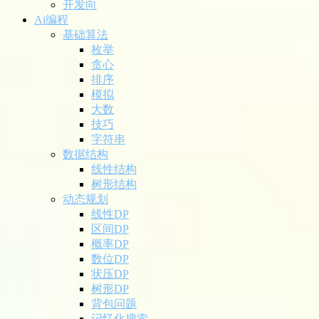
开发向
Ai编程
基础算法
枚举
贪心
排序
模拟
大数
技巧
字符串
数据结构
线性结构
树形结构
动态规划
线性DP
区间DP
概率DP
数位DP
状压DP
树形DP
背包问题
记忆化搜索