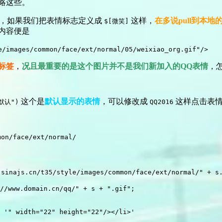
略这些。
，如果我们把表情标志定义成
这样，
在多说pull到本
$[微笑]
内容便是
e/images/common/face/ext/normal/05/weixiao_org.gif"/>
标签
，
况且最重要的是这个图片并不是我们新加入的QQ表情
，
这个是
默认显示的表情
，可以修改成
这样点击表
-默认")
QQ2016
mon/face/ext/normal/
 '" width="22" height="22"/></li>'
