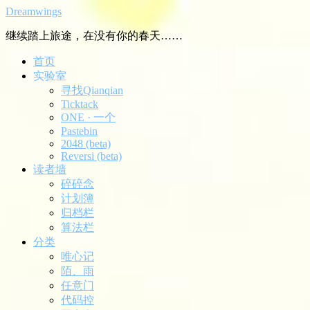
Dreamwings
继续踏上旅途，在没有你的春天……
首页
实验室
寻找Qianqian
Ticktack
ONE · 一个
Pastebin
2048 (beta)
Reversi (beta)
读者墙
碎碎念
计划簿
归档栏
算法栏
分类
唯心记
陌、雨
任意门
代码控