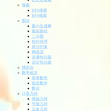
搜索
DFS搜索
BFS搜索
图论
最小生成树
最短路径
二分图
拓扑排序
差分约束
网络流
连通性问题
适定性问题
博弈论
数学相关
简单数学
组合数学
数论
计算几何
基础几何
平面几何
立体几何