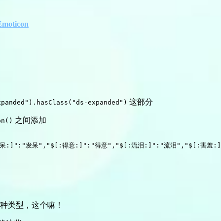
Emoticon
这部分
xpanded").hasClass("ds-expanded")
之间添加
on()
发呆:]":"发呆","$[:得意:]":"得意","$[:流泪:]":"流泪","$[:害羞:
种类型，这个嘛！