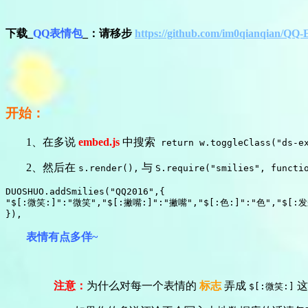
下载_
QQ表情包
_：请移步
https://github.com/im0qianqian/QQ-
开始：
1、在多说
embed.js
中搜索
return w.toggleClass("ds-e
2、然后在
与
s.render(),
S.require("smilies", functi
DUOSHUO.addSmilies("QQ2016",{

"$[:微笑:]":"微笑","$[:撇嘴:]":"撇嘴","$[:色:]":"色","$[:
}),
表情有点多佯~
注意：
为什么对每一个表情的
标志
弄成
这
$[:微笑:]