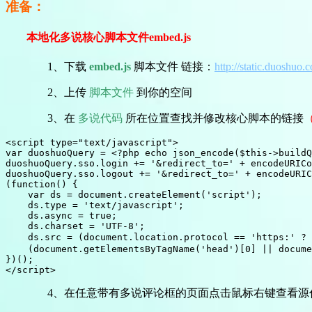
准备：
本地化多说核心脚本文件embed.js
1、下载
embed.js
脚本文件 链接：
http://static.duoshuo
2、上传
脚本文件
到你的空间
3、在
多说代码
所在位置查找并修改核心脚本的链接
（
<script type="text/javascript">

var duoshuoQuery = <?php echo json_encode($this->buildQ
duoshuoQuery.sso.login += '&redirect_to=' + encodeURICo
duoshuoQuery.sso.logout += '&redirect_to=' + encodeURIC
(function() {

    var ds = document.createElement('script');

    ds.type = 'text/javascript';

    ds.async = true;

    ds.charset = 'UTF-8';

    ds.src = (document.location.protocol == 'https:
    (document.getElementsByTagName('head')[0] || docume
})();

</script>
4、在任意带有多说评论框的页面点击鼠标右键查看源