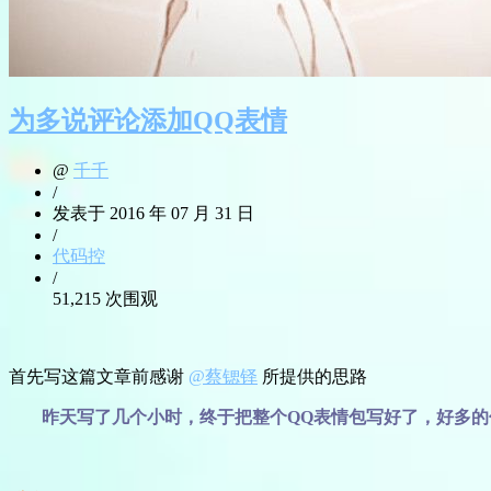
为多说评论添加QQ表情
@
千千
/
发表于 2016 年 07 月 31 日
/
代码控
/
51,215 次围观
首先写这篇文章前感谢
@蔡锶铎
所提供的思路
昨天写了几个小时，终于把整个QQ表情包写好了，好多的