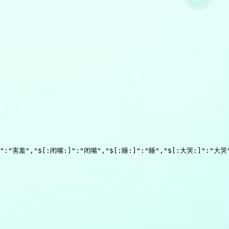
]":"害羞","$[:闭嘴:]":"闭嘴","$[:睡:]":"睡","$[:大哭:]":"大