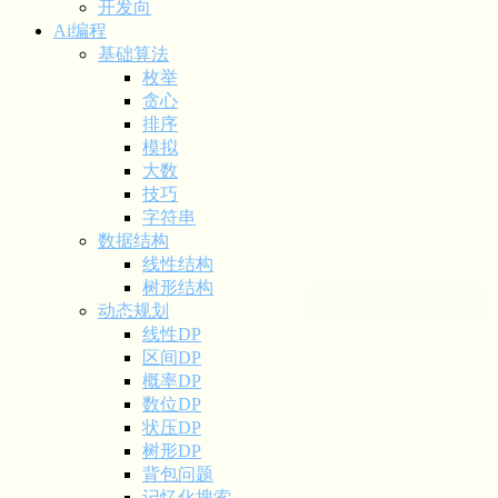
开发向
Ai编程
基础算法
枚举
贪心
排序
模拟
大数
技巧
字符串
数据结构
线性结构
树形结构
动态规划
线性DP
区间DP
概率DP
数位DP
状压DP
树形DP
背包问题
记忆化搜索