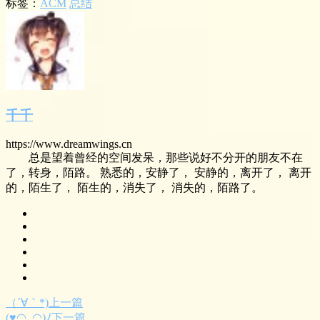
标签：
ACM
总结
千千
https://www.dreamwings.cn
总是望着曾经的空间发呆，那些说好不分开的朋友不在
了，转身，陌路。 熟悉的，安静了， 安静的，离开了， 离开
的，陌生了， 陌生的，消失了， 消失的，陌路了。
（´∀｀*)上一篇
(♥◠‿◠)ﾉ下一篇