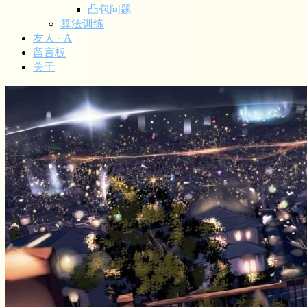
凸包问题
算法训练
友人 · A
留言板
关于