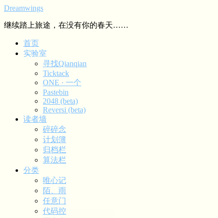
Dreamwings
继续踏上旅途，在没有你的春天……
首页
实验室
寻找Qianqian
Ticktack
ONE · 一个
Pastebin
2048 (beta)
Reversi (beta)
读者墙
碎碎念
计划簿
归档栏
算法栏
分类
唯心记
陌、雨
任意门
代码控