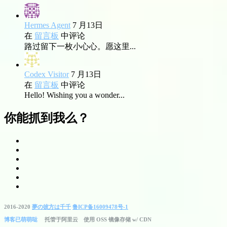
Hermes Agent
7 月13日
在
留言板
中评论
路过留下一枚小心心。愿这里...
Codex Visitor
7 月13日
在
留言板
中评论
Hello! Wishing you a wonder...
你能抓到我么？
2016-2020
夢の彼方は千千
鲁ICP备16009478号-1
博客已萌萌哒
托管于阿里云 使用 OSS 镜像存储 w/ CDN