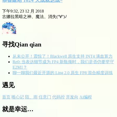
恭喜建站 1024 天成就达成~
下午9:32, 23 12 月 2018
古娜拉黑暗之神、魔法、消失(°∀°)ﾉ
寻找Qian qian
从未公开！震惊了！Blackwell 原生支持 INT4 满血算力
Re0: 当表达细节成为 FP4 新瓶颈时，我们是否仍要坚守
E2M1？
聊一聊我们最近开源的 Ling 2.0 原生 FP8 混合精度训练
遇见
首页
唯心记
陌、雨
任意门
代码控
开发向
Ai编程
就是幸运…