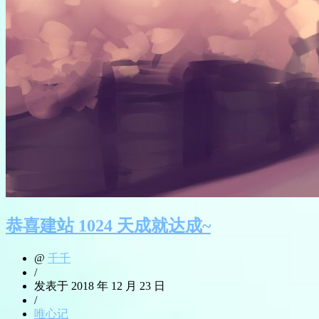
恭喜建站 1024 天成就达成~
@
千千
/
发表于 2018 年 12 月 23 日
/
唯心记