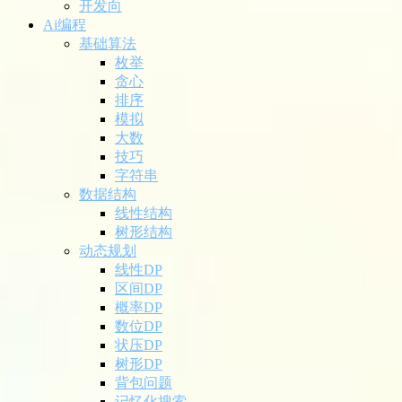
开发向
Ai编程
基础算法
枚举
贪心
排序
模拟
大数
技巧
字符串
数据结构
线性结构
树形结构
动态规划
线性DP
区间DP
概率DP
数位DP
状压DP
树形DP
背包问题
记忆化搜索