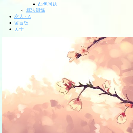
凸包问题
算法训练
友人 · A
留言板
关于