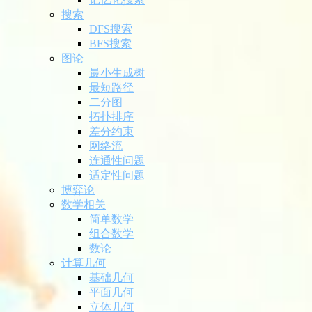
搜索
DFS搜索
BFS搜索
图论
最小生成树
最短路径
二分图
拓扑排序
差分约束
网络流
连通性问题
适定性问题
博弈论
数学相关
简单数学
组合数学
数论
计算几何
基础几何
平面几何
立体几何