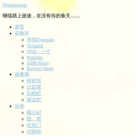
Dreamwings
继续踏上旅途，在没有你的春天……
首页
实验室
寻找Qianqian
Ticktack
ONE · 一个
Pastebin
2048 (beta)
Reversi (beta)
读者墙
碎碎念
计划簿
归档栏
算法栏
分类
唯心记
陌、雨
任意门
代码控