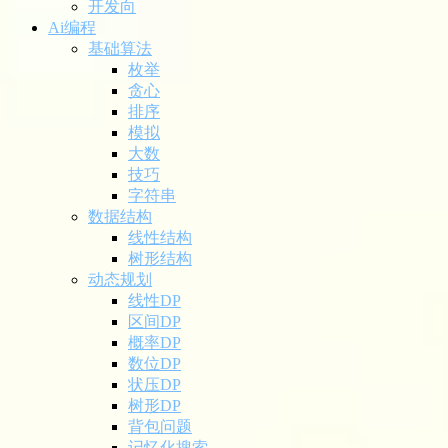
开发向
Ai编程
基础算法
枚举
贪心
排序
模拟
大数
技巧
字符串
数据结构
线性结构
树形结构
动态规划
线性DP
区间DP
概率DP
数位DP
状压DP
树形DP
背包问题
记忆化搜索