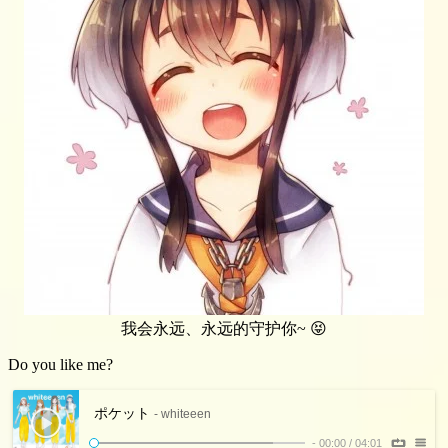
我会永远、永远的守护你~ 😝
Do you like me?
ポケット
- whiteeen
-
00:00
/
04:01