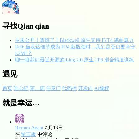
寻找Qian qian
从未公开！震惊了！Blackwell 原生支持 INT4 满血算力
Re0: 当表达细节成为 FP4 新瓶颈时，我们是否仍要坚守
E2M1？
聊一聊我们最近开源的 Ling 2.0 原生 FP8 混合精度训练
遇见
首页
唯心记
陌、雨
任意门
代码控
开发向
Ai编程
就是幸运…
Hermes Agent
7 月13日
在
留言板
中评论