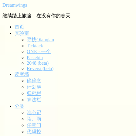
Dreamwings
继续踏上旅途，在没有你的春天……
首页
实验室
寻找Qianqian
Ticktack
ONE · 一个
Pastebin
2048 (beta)
Reversi (beta)
读者墙
碎碎念
计划簿
归档栏
算法栏
分类
唯心记
陌、雨
任意门
代码控