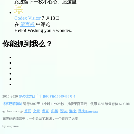
路过留下一枚小心心。愿这里...
Codex Visitor
7 月13日
在
留言板
中评论
Hello! Wishing you a wonder...
你能抓到我么？
2016-2020
夢の彼方は千千
鲁ICP备16009478号-1
博客已萌萌哒
运行3807天16小时11分30秒
托管于阿里云 使用 OSS 镜像存储 w/ CDN
@Dreamwings
首页
|
文章
|
留言
|
归档
|
说说
|
监控
|
寻找Qianqian
在美丽的谎言中，一个走出了深渊，一个走向了天堂
by
imqxms.